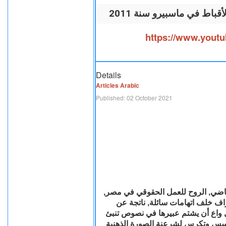
2011 اط في ماسبيرو سنة
https://www.yout
Details
Articles Arabic
Published: 02 October 2021
لماضي‏, ‏الروح‏ ‏للعمل‏ ‏الحقوقي‏ ‏في‏ ‏مصر‏
اف‏ ‏خلف‏ ‏اتهامات‏ ‏سائلة‏, ‏ناتجة‏ ‏عن‏
واع‏ ‏أن‏ ‏يشتم‏ ‏عبيرها‏ ‏في‏ ‏نصوص‏ ‏تنبئ‏
‏لتؤسس‏ ‏وتكرس‏ ‏لشرعنة‏ ‏الصورة‏ ‏الذهنية‏