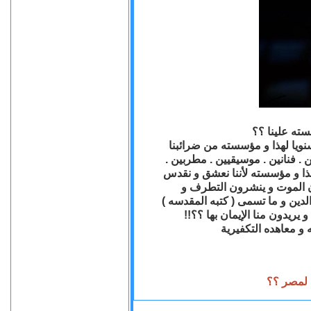
سته علينا ؟؟
 سنويا ( 18 مليار جنية ) سنويا لهذا و مؤسسته من ضرائبنا
يين . فنانين . موسيقيين . مطربين
 هذا و مؤسسته لأننا نعشق و نقدس
ن الموت و ينشرون التطرف و
 الدين و ما تسمى ( كتبه المقدسه
و يريدون منا الإيمان بها ؟؟
و معاهده التكفيرية