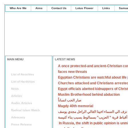
Who Are We
Aims
Contact Us
Lotus Flower
Links
Samue
MAIN MENU
LATEST NEWS
A once protected-and ancient-Christian co
Home
faces new threats
List of Atrocities
Egyptian Christians are watchful about lif
List of Hardships
Churches attacked and Christians arreste
Egypt officials abetted kidnappers of Chris
News
Muslim Brotherhood behind abduction
Articles
صار الحب انساناً
Arabic Articles
Magdy 40th memorial
Radical Islam Watch
نزف الي السماء اخينا الغالي الراحل مجدي يوسف
أقباط قرية ” العزيب” بسمالوط بسبب بناء كنيسة
Advocacy
In Russia, the shift in public opinion is un
Press Release