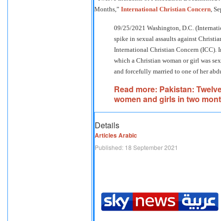
Months,”
International Christian Concern
, S
09/25/2021 Washington, D.C. (Internatio
spike in sexual assaults against Christ
International Christian Concern (ICC). 
which a Christian woman or girl was sexu
and forcefully married to one of her abd
Read more: Pakistan: Twelve 
women and girls in two mon
Details
Articles Arabic
Published: 18 September 2021