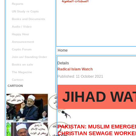
السجدات الملعونة
Reports
UN Study re Copts
Books and Documents
Audio / Video
Happy Hour
Announcement
Coptic Forum
Home
Join us/ Standing Order
Details
Books on sale
Radical Islam Watch
The Magazine
Published: 11 October 2021
Cartoon
CARTOON
JIHAD WA
PAKISTAN: MUSLIM EMERGE
CHRISTIAN SEWAGE WORKER