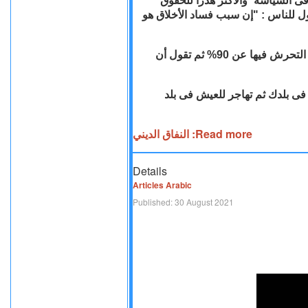
فسادا في الإدارة٬ والأكثر ارتشاء في القضاء٬ والأكثر كذبا فى السياسة٬ والأكثر هدرا للحقوق٬
 بالنساء٬ والأكثر اعتداء على الأطفال٬ ثم تقول للناس : "إن سبب فساد الأخلاق هو
• النفاق هو أن ترى أفغانستان وباكستان ومصر تزيد نسب التحرش فيها عن 90% ثم تقول أن
•  بلدك ثم تهاجر للعيش فى بلد
Read more: النفاق الديني
Details
Articles Arabic
Published: 30 August 2021