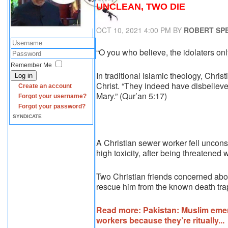
UNCLEAN, TWO DIE
OCT 10, 2021 4:00 PM BY
ROBERT SP
“O you who believe, the idolaters on
Remember Me
In traditional Islamic theology, Christi
Log in
Christ. “They indeed have disbelieve
Create an account
Mary.” (Qur’an 5:17)
Forgot your username?
Forgot your password?
SYNDICATE
A Christian sewer worker fell uncon
high toxicity, after being threatened 
Two Christian friends concerned about
rescue him from the known death tra
Read more: Pakistan: Muslim emer
workers because they’re ritually...