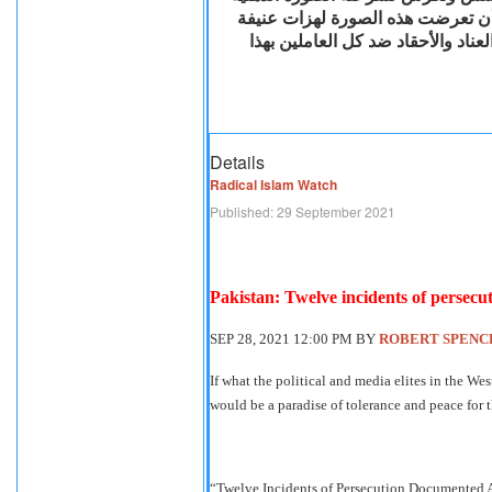
 ‏أن‏ ‏تعرضت‏ ‏هذه‏ ‏الصورة‏ ‏لهزات‏ ‏عنيفة‏
اد‏ ‏والأحقاد‏ ‏ضد‏ ‏كل‏ ‏العاملين‏ ‏بهذا‏
Details
Radical Islam Watch
Published: 29 September 2021
Pakistan: Twelve incidents of persecu
SEP 28, 2021 12:00 PM BY
ROBERT SPENC
If what the political and media elites in the Wes
would be a paradise of tolerance and peace for t
“Twelve Incidents of Persecution Documented A