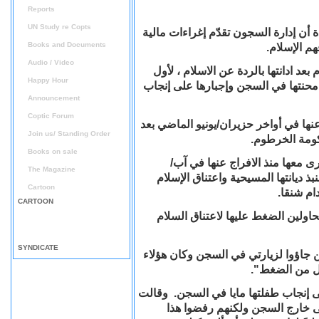
Reports
UN Study re Copts
 أن إدارة السجون تقدّم إغراءات مالية
Books and Documents
م الإسلام.
Audio / Video
بعد ادانتها بالردة عن الاسلام ، لأول
Happy Hour
 محنتها في السجن وإجبارها على إنجاب
Announcement
Coptic Forum
نها في أواخر حزيران/يونيو الماضي بعد
Join us/ Standing Order
Books on sale
لة تُجرى معها منذ الافراج عنها في آب/
The Magazine
ذ ديانتها المسيحية واعتناق الإسلام
Cartoon
دام شنقا.
CARTOON
اولين الضغط عليها لاعتناق السلام
SYNDICATE
جاؤوا لزيارتي في السجن وكان هؤلاء
ائل من الضغط".
لى إنجاب طفلتها مايا في السجن. وقالت
 خارج السجن ولكنهم رفضوا هذا