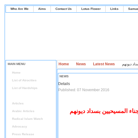
Who Are We
Aims
Contact Us
Lotus Flower
Links
Samue
داد ديونهم
Latest News
News
Home
MAIN MENU
Home
NEWS
List of Atrocities
Details
List of Hardships
Published: 07 November 2016
News
Articles
ناء المسيحيين بسداد ديونهم
Arabic Articles
Radical Islam Watch
Advocacy
Press Release