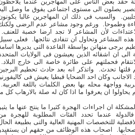
ة حقد بعض الناس على المهاجرين عندما يلاحظون
ير يصلون الى مستوى اجتماعى يفوق ما وصل اليه
ليين. والسبب فى ذلك ان المهاجرين غالبا يكونون
كفاءة وطموحا. ورغم وجود مشاعر عدم الرضى ولكنك
لاعتداءات لأن المشاعر لا تجد ارضا خصبة للعنف.
ذه المشاعر وتحاول ان تتفادى نتائجها. فعلى سبيل
يم برجى منهاتن بواسطة القاعدة التى يديرها اسامة
 الى ان اشقائه الذين يعيشون فى الولايات المتحدة
نتقام فحملتهم على طائرة خاصة الى خارج البلاد.
 قلتها تحدث. واتذكر انه بعد حادث تحطيم البرجين
اجانب وكان احد الضحايا قبطيا يعيش فى كاليفورنيا
بية وواجهة محله بها بعض الكلمات باللغة العربية.
 يحاولوا ان يعرفوا ما اذا كان له صلة بالارهاب كل ما
مشكلة ان اجراءات الهجرة كثيرا ما ينتج عنها ما يثير
الدولة عندما تحدد الفئات المطلوبة للهجرة من
افضلية للتخصصات المهنية العالية والتى بطبيعة الحال
اصحابها. اصحاب هذه الوظائف من حقهم ان يستفيدو