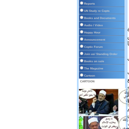
Reports
UN Study re Copts
Books and Documents
Audio / Video
Happy Hour
Announcement
Coptic Forum
Join us/ Standing Order
Books on sale
The Magazine
Cartoon
CARTOON