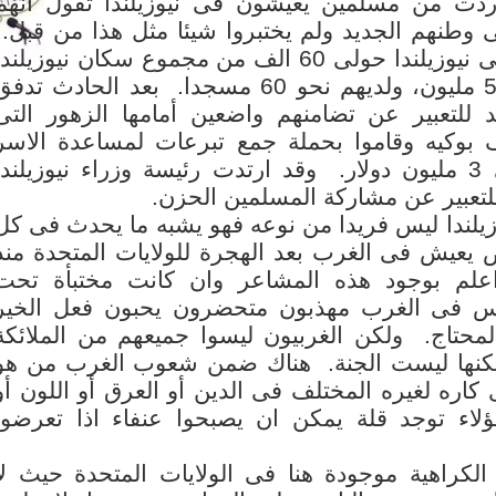
 وردت من مسلمين يعيشون فى نيوزيلندا تقول انهم
وطنهم الجديد ولم يختبروا شيئا مثل هذا من قبل.
يبلغ عدد المسلمين فى نيوزيلندا حولى 60 الف من مجموع سكان نيوزيلند
البالغ عددهم حوالى 5 مليون، ولديهم نحو 60 مسجدا. بعد الحادث تدف
للتعبير عن تضامنهم واضعين أمامها الزهور التى
بنحو 100 الف بوكيه وقاموا بحملة جمع تبرعات لمساعدة الاسر
الفقيرة بلغت حوالى 3 مليون دولار. وقد ارتدت رئيسة وزراء نيوزيلندا
لتعبير عن مشاركة المسلمين الحزن.
يلندا ليس فريدا من نوعه فهو يشبه ما يحدث فى كل
يعيش فى الغرب بعد الهجرة للولايات المتحدة منذ
لم بوجود هذه المشاعر وان كانت مختبأة تحت
 فى الغرب مهذبون متحضرون يحبون فعل الخير
محتاج. ولكن الغربيون ليسوا جميعهم من الملائكة
ولكنها ليست الجنة. هناك ضمن شعوب الغرب من هو
كاره لغيره المختلف فى الدين أو العرق أو اللون أو
اء توجد قلة يمكن ان يصبحوا عنفاء اذا تعرضوا
 الكراهية موجودة هنا فى الولايات المتحدة حيث لا