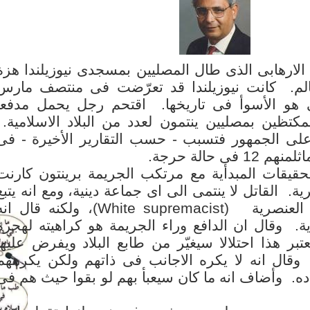
الارهابى الذى طال المصليين بمسجدى نيوزيلندا هزة
الم. كانت نيوزيلندا قد تعرّضت فى منتصف مارس
رهابى هو الأسوأ فى تاريخها. اقتحم رجل يحمل مدفعا
تظين بمصليين ينتمون لعدد من البلاد الاسلامية.
على الجمهور فتسبب - حسب التقارير الأخيرة - فى
منهم 12 فى حالة حرجة.
قيقات المبدأية مع مرتكب الجريمة برينتون كارنت
. القاتل لا ينتمى الى اى جماعة دينية، ومع انه يتبع
 العنصرية
(White supremacist)
، ولكنه قال انه
. وقال ان الدافع وراء الجريمة هو كراهيته لهجرة
عتبر هذا احتلالا سيغيّر من طابع البلاد ويفرض عليها
. وقال انه لا يكره الاجانب فى ذاتهم ولكن يكرههم
ده. وأضاف انه ما كان سيعبأ بهم لو بقوا حيث هم فى