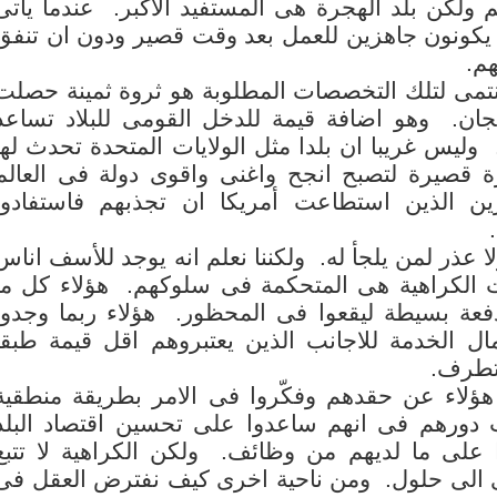
نهم ولكن بلد الهجرة هى المستفيد الاكبر. عندما يأتى
ة يكونون جاهزين للعمل بعد وقت قصير ودون ان تنفق
هم.
ى لتلك التخصصات المطلوبة هو ثروة ثمينة حصلت
مجان. وهو اضافة قيمة للدخل القومى للبلاد تساعد
وليس غريبا ان بلدا مثل الولايات المتحدة تحدث لها
 قصيرة لتصبح انجح واغنى واقوى دولة فى العالم
ين الذين استطاعت أمريكا ان تجذبهم فاستفادوا
لا عذر لمن يلجأ له. ولكننا نعلم انه يوجد للأسف اناس
الكراهية هى المتحكمة فى سلوكهم. هؤلاء كل ما
فعة بسيطة ليقعوا فى المحظور. هؤلاء ربما وجدوا
ل الخدمة للاجانب الذين يعتبروهم اقل قيمة طبقا
تطرف.
هؤلاء عن حقدهم وفكّروا فى الامر بطريقة منطقية
انب دورهم فى انهم ساعدوا على تحسين اقتصاد البلد
 على ما لديهم من وظائف. ولكن الكراهية لا تتبع
ى الى حلول. ومن ناحية اخرى كيف نفترض العقل فى