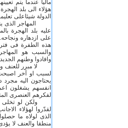
ماليا عندما يتم تعيي
هؤلاء الى بلد الهجر
الدولة شيئاعلى تعليم
المهاجر الذى ينتم
عليه بلد الهجرة بال
على ازدهاره ونجاحه. 
هذه الطفرة فى فترة
والسبب هو المهاجر
وافادوا وطنهم الجديد.
لا مبرر للعنف و
لسبب او آخر اصبحت 
يحتاجون اليه مجرد د
انفسهم يشغلون اعما
لفكرهم العنصرى الم
ولكن لو تخلى 
لقدّروا لهؤلاء الاج
الذى لولاه ما حصلوا
منطقا والعنف لا يؤد