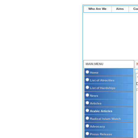
Who Are We
Aims
Co
MAIN MENU
Home
List of Atrocities
D
List of Hardships
P
News
Articles
Arabic Articles
Radical Islam Watch
Advocacy
Press Release