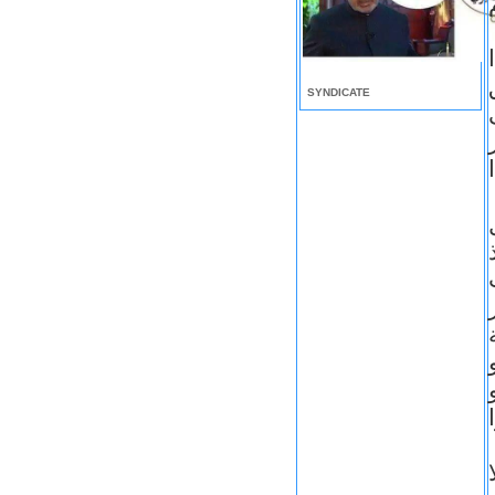
ا
ق
SYNDICATE