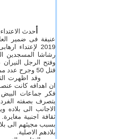
أ
حدث الاعتداء 
عنيفة فى ضمير الع
2019 لإعتداء ا
رشاشا المسجدين المك
وفتح الرجل النيران 
قتل 50 وجرح عدد مماثل
وقد اظهرت التح
ان اهدافه كانت عنصرية
فكر جماعات البيض
يتصرف بصفته الفردية
الاجانب الى بلاده وي
ثقافة اجنبية مغايرة
بسبب مجيئهم الى بلا
بلادهم الاصلية.