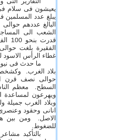
التقارير التى
يعيشون فى سلام فى 
الشعب الى المساجد 
قدرت 
غطاء الرأس الاسود ل
ما حدث فى نيوز
بلاد الغرب. وكشخص 
حوالى نصف قرن اع
السطح. معظم الناس
ويهرعون لمساعدة ال
وبلاد الغرب جميلة 
انانى وحقود وعنصرى 
الاصل. ومن بين هؤل
للضغوط.
بالتأكيد مشاعر