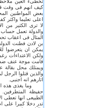
تخطىء العين ملاحظ
كيف انهم فى وقت قص
بعض المواطنين المح
اعلى تعليما واكثر 
لا ترى الكثير من ا
والدولة تعمل حساب ه
المثال فى اعقاب تحط
بن لادن فطنت الدولة
يمكن ان يتعرضوا للا
ولكن الاعتداءات رغم
قامت موجة عنف ضد ال
ويمتلك محل بقالة عر
والذين قتلوا الرجل لم
اثارهم انه اجنبى.
وما يغذى هذه ال
حفيظة المتطرفين. ف
الطبيعى انها تعطى ال
تدر دخلا كبيرا على 