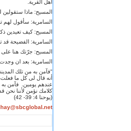
أهل القرية.
المسيح: ماذا ستقولين ل
السامرية: سأقول لهم تع
المسيح: كيف تعيدين ذكر
السامرية: الفضيحة قد تل
المسيح: جرّتك هنا على ال
السامرية: بعد ان وجدت ا
"فآمن به من تلك المدين
أنه قال لى كل ما فعلت
عندهم يومين. فآمن به أك
كلامك نؤمن لأننا نحن ق
(يوحنا 4: 39- 42)
shay@sbcglobal.net