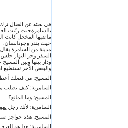
فى بحثه عن الضال ترك ا
بالسامرة
حيث رتّبت العنا
ماضيها المخجل كانت الم
حيث يندر وجود
انسان. و
مدينة من السامرة يقال
السفر وحر النهار جلس 
ودار بينها وبين المسيح
والبعض الآخر نستطيع ا
المسيح: من فضلك أعطي
السامرية: كيف تطلب 
المسيح: وما المانع؟
السامرية: لأنك رجل يهود
المسيح: هذه حواجز صنع
السامرية: هذا هو العرف