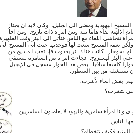
لمسيح اليهودية ومضى الى الجليل. وكان لابد ان يجتاز
ية الالهية لقاء هاما بينه وبين امرأة ذات تاريخ. ومن اجل
رأة تتحاشى اللقاء مع الناس فتأتى الى البئر وقت الظهيرة
لكن نعمة المسيح سعت لها فوجدتها حيث أتى المسيح الى
 لها سوخار. كانت هناك بئر يعقوب فإذ تعب المسيح من
على البئر ليستريح. فجاءت امرأة من السامرة لتستقى
 حوارا كاشفا شافيا. بعض هذا الحوار مسجل فى الإنجيل
ن نستشفه من بين السطور.
نى بعض الماء لأشرب.
منى لتشرب؟
ى وانا امرأة سامرية واليهود لا يعاملون السامريين.
ها الناس.
 المتبع فكيف تتخطاه؟