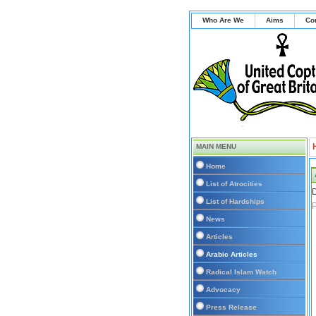
Who Are We
Aims
Co
MAIN MENU
Home
List of Atrocities
D
List of Hardships
P
News
Articles
Arabic Articles
Radical Islam Watch
Advocacy
Press Release