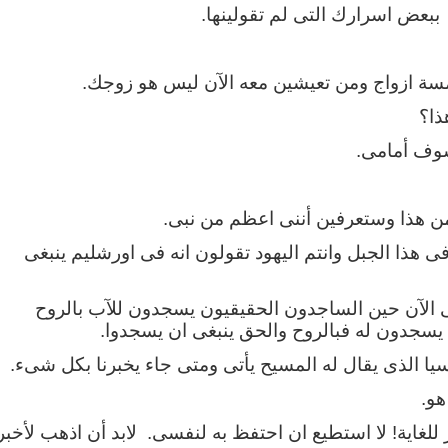
ببعض اسرارك التى لم تقولينها.
مسة ازواج ومن تعيشين معه الآن ليس هو زوجك.
ذا؟
وف أمامى.
 هذا وستعرفين أننى اعظم من نبى.
فى هذا الجبل وانتم اليهود تقولون انه فى اورشليم ينبغى
 الآن حين الساجدون الحقيقيون يسجدون للآب بالروح
 يسجدون له فبالروح والحق ينبغى ان يسجدوا.
سيا الذى يقال له المسيح يأتى ومتى جاء يخبرنا بكل شىء.
هو.
 للغاية! لا استطيع ان احتفظ به لنفسى. لابد أن اذهب لأخبر