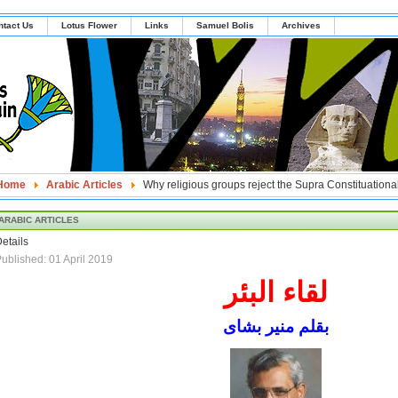
ntact Us
Lotus Flower
Links
Samuel Bolis
Archives
Home
Arabic Articles
Why religious groups reject the Supra Constituational
ARABIC ARTICLES
etails
ublished: 01 April 2019
لقاء البئر
بقلم منير بشاى