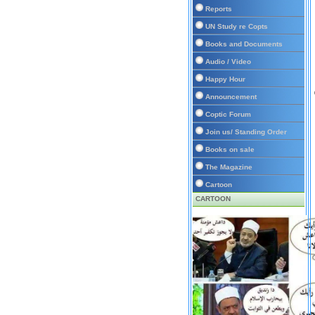
Reports
UN Study re Copts
Books and Documents
Audio / Video
Happy Hour
Announcement
Coptic Forum
Join us/ Standing Order
Books on sale
The Magazine
Cartoon
CARTOON