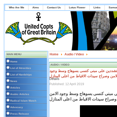
Who Are We
Aims
Contact Us
Lotus Flower
Links
Samue
Home
Audio / Video
MAIN MENU
اج وسط وجود الامن وصراخ سيدات الاقباط من اعلى
Home
AUDIO / VIDEO
المنازل
List of Atrocities
متشددين على مبنى كنسى بسوهاج وسط وجود
List of Hardships
لامن وصراخ سيدات الاقباط من اعلى المنازل
Details
News
Published: 12 April 2019
Articles
ى مبنى كنسى بسوهاج وسط وجود الامن
Arabic Articles
وصراخ سيدات الاقباط من اعلى المنازل
Radical Islam Watch
Advocacy
Press Release