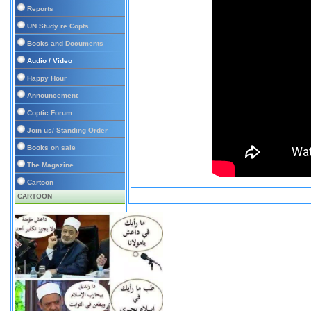
Reports
UN Study re Copts
Books and Documents
Audio / Video
Happy Hour
Announcement
Coptic Forum
Join us/ Standing Order
Books on sale
The Magazine
Cartoon
CARTOON