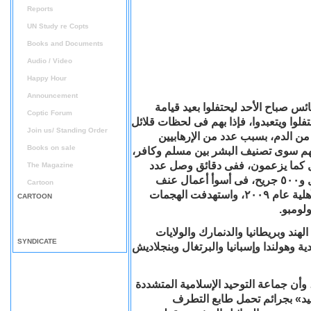
Reports
UN Study re Copts
Books and Documents
Audio / Video
Happy Hour
Announcement
ئس صباح الأحد ليحتفلوا بعيد قيامة
Coptic Forum
تفلوا ويتعبدوا، فإذا بهم فى لحظات قلائل
Join us/ Standing Order
من الدم، بسبب عدد من الإرهابيين
Books on sale
م لهم سوى تصنيف البشر بين مسلم وكافر،
قتل كما يزعمون، ففى دقائق وصل عدد
The Magazine
شهداء التفجيرات الإرهابية إلى حوالى 310 شهداء على الأقل و٥٠٠ جريح، فى أسوأ أعمال عنف
Cartoon
تشهدها الجزيرة الواقعة فى جنوب آسيا منذ انتهاء الحرب الأهلية عام ٢٠٠٩، واستهدفت الهجمات
CARTOON
لومبو.
انكية أن بين القتلى 39 أجنبيًا من الهند وبريطانيا والدنمارك والولايات
SYNDICATE
 وهولندا وإسبانيا والبرتغال وبنجلاديش
أن جماعة التوحيد الإسلامية المتشددة
حيد» بجرائم تحمل طابع التطرف