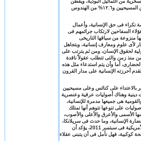
سخرية من التماثيل البوذية، ويقطن
سريلانكا ٢١ مليون نسمة، بينهم ٧٠% من البوذيين، و٦% من المسيحيين و١٢.٦% من الهندوس
يمة نكراء فى حق الإنسانية، وأعمال
هؤلاء السفاحين لارتكاب جرائمهم فى
تها منزوعة من سياقها التاريخى
ار لأى علوم ومعارف إنسانية، وبتجاهل
لية لحقوق الإنسان، ومن ثم يترتب على
زمن منذ زمن والتى تتطلب عقولاً ناقدة
لحضارى، أما وأن يتم استدعاء مثل هذه
تقدم أحرزته الإنسانية على مدار القرون
خر بالاعتداء على كنائس وعلى مسيحيين
 دينية وهناك أصوليات عرقية وعنصرية
القومية هى جميعها مدمرة للإنسانية،
لأصوليات على تنوعها تتوهم أنها تمتلك
ها الأسمى والأعرق والأعلى والأصوب،
حضارة الإنسانية، وما حدث فى سريلانكا،
وما يحدث فى دول أوروبا، وما حدث فى الولايات المتحدة الأمريكية فى سبتمبر 2011، يؤكد أن
حة كوكبية، فهل نأمل فى أن يتبنى عقلاء