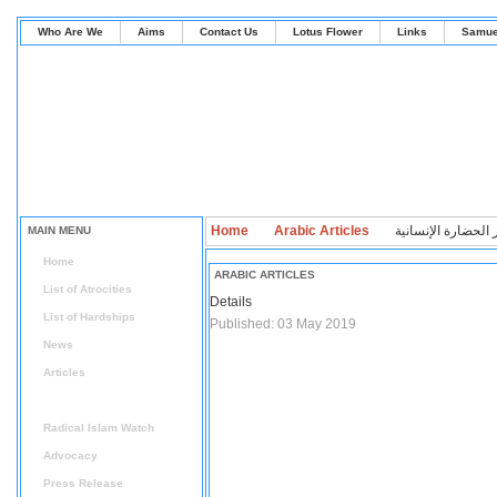
Who Are We
Aims
Contact Us
Lotus Flower
Links
Samue
Home
Arabic Articles
MAIN MENU
Home
ARABIC ARTICLES
List of Atrocities
Details
List of Hardships
Published: 03 May 2019
News
Articles
Arabic Articles
Radical Islam Watch
Advocacy
Press Release