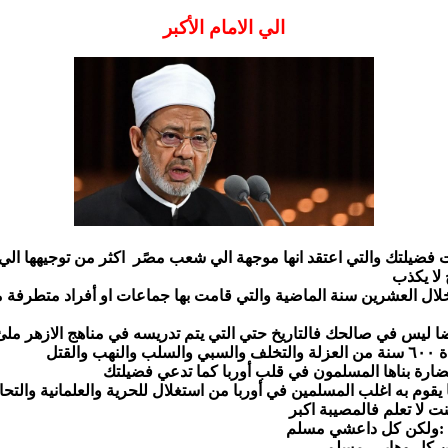
الي الامام الأكبر
 فضيلتك والتي اعتقد انها موجهة الي شعب مصًر اكثر من توجيهها الي
 لا يكذب
ة خلال العشرين سنة الماضية والتي قامت بها جماعات او أفراد متطرفة 
ايضا ليس في صالحك فالتاريخ حتي التي يتم تدريسه في مناهج الازهر مل
القتل
 حضارة بناها المسلمون في قلب أوربا كما تدعي فضيلتك
ا يقوم به اغلب المسلمين في أوربا من استغلال للحرية والعلمانية وال
 لا تعلم فالمصيبة اكبر
:ولكن كل داعشي مسلم
ن كل وهابى مسلم