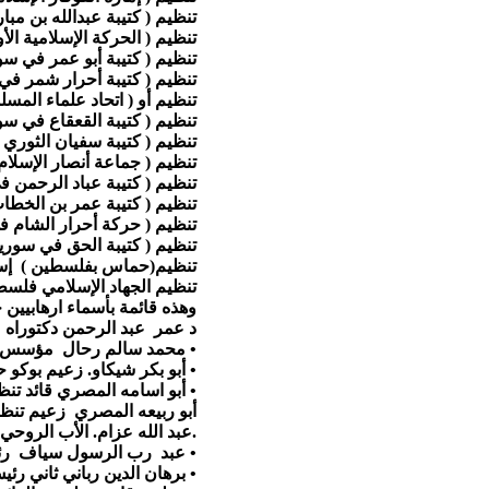
تنظيم ( كتيبة عبدالله بن م
تنظيم ( الحركة الإسلامية ال
تنظيم ( كتيبة أبو عمر في س
تنظيم ( كتيبة أحرار شمر ف
تنظيم أو ( اتحاد علماء الم
تنظيم ( كتيبة القعقاع في س
تنظيم ( كتيبة سفيان الثور
تنظيم ( جماعة أنصار الإسلا
تنظيم ( كتيبة عباد الرحمن 
تنظيم ( كتيبة عمر بن الخط
تنظيم ( حركة أحرار الشام 
تنظيم ( كتيبة الحق في سوري
تنظيم(حماس بفلسطين ) إس
تنظيم الجهاد الإسلامي فلس
وهذه قائمة بأسماء ارهابيين
• د عمر عبد الرحمن دكتوراه 
• محمد سالم رحال مؤسس تنظ
• أبو بكر شيكاو. زعيم بوكو
• أبو اسامه المصري قائد تنظي
• أبو ربيعه المصري زعيم تن
• عبد الله عزام. الأب الروحي لتنظيمات الجهاد الأفغانية ليسانس أصول فقه.
• عبد رب الرسول سياف رئيس
• برهان الدين رباني ثاني ر