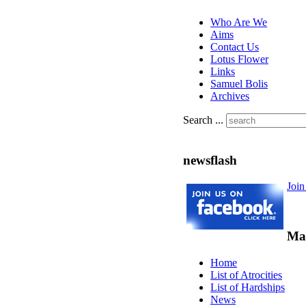
Who Are We
Aims
Contact Us
Lotus Flower
Links
Samuel Bolis
Archives
Search ...
newsflash
Joi
Ma
Home
List of Atrocities
List of Hardships
News