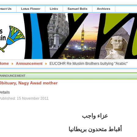
ntact Us
Lotus Flower
Links
Samuel Bolis
Archives
Home
Announcement
EUCOHR Re Muslim Brothers bullying "Arabic"
ANNOUNCEMENT
Obituary, Nagy Awad mother
etails
Published: 15 November 2011
عزاء واجب
أقباط متحدون بريطانيا