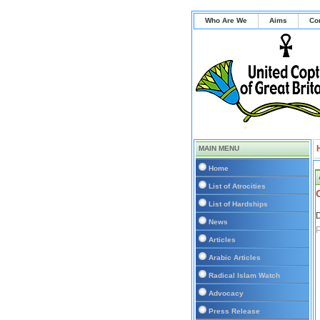
Who Are We
Aims
Co
MAIN MENU
Home
List of Atrocities
List of Hardships
D
News
Articles
Arabic Articles
Radical Islam Watch
Advocacy
Press Release