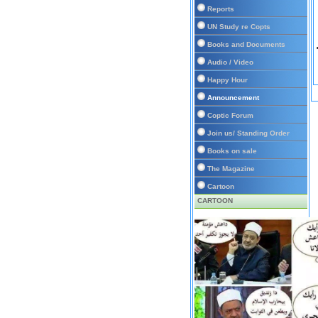
Reports
UN Study re Copts
Books and Documents
Audio / Video
Happy Hour
Announcement
Coptic Forum
Join us/ Standing Order
Books on sale
The Magazine
Cartoon
CARTOON