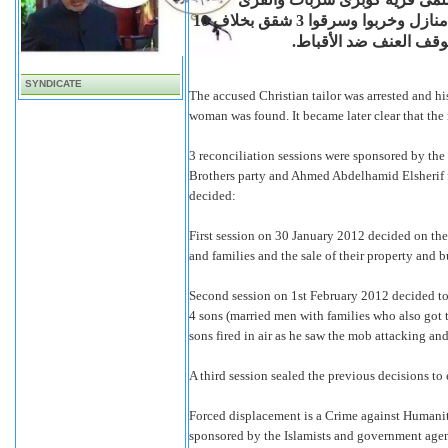
المجاورة منازل ومتاجر المسيحيين في القرية و وأحرقوا 3 منازل وخربوا وسرقوا 3 شقق بخلاف 10
لوقف العنف ضد الأقباط
SYNDICATE
The accused Christian tailor was arrested and h
woman was found. It became later clear that the 
3 reconciliation sessions were sponsored by th
Brothers party and Ahmed Abdelhamid Elsherif f
decided:
First session on 30 January 2012 decided on the 
and families and the sale of their property and b
Second session on 1st February 2012 decided to
4 sons (married men with families who also got t
sons fired in air as he saw the mob attacking and
A third session sealed the previous decisions to 
Forced displacement is a Crime against Humanity
sponsored by the Islamists and government age