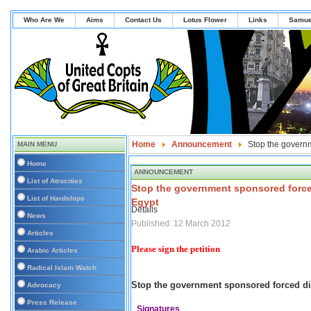
Who Are We
Aims
Contact Us
Lotus Flower
Links
Samue
Home
Announcement
Stop the governm
MAIN MENU
Home
ANNOUNCEMENT
List of Atrocities
Stop the government sponsored forced
List of Hardships
Egypt
Details
News
Published: 12 March 2012
Articles
Please sign the petition
Arabic Articles
Radical Islam Watch
Stop the government sponsored forced dis
Advocacy
Press Release
Signatures