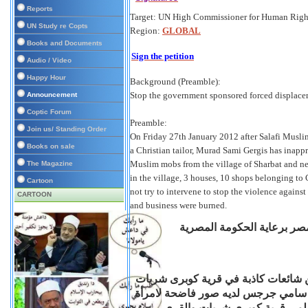
Reports
Target:
UN High Commissioner for Human Rights
UN Study re Copts
Region:
GLOBAL
Books and Documents
Sign the petition
Audio / Video
Happy Hour
Background (Preamble):
Stop the government sponsored forced displacem
Announcement
Coptic Forum
Preamble:
Join us/ Standing Order
On Friday 27th January 2012 after Salafi Muslim
Books on sale
a Christian tailor, Murad Sami Gergis has inap
Muslim mobs from the village of Sharbat and n
The Magazine
in the village, 3 houses, 10 shops belonging to 
Cartoon
not try to intervene to stop the violence against
CARTOON
and business were burned.
مصر برعاية الحكومة المصرية
سلفيين المسلمين شائعات كاذبة في قرية كوبرى شربات
د سامي جرجس لديه صور فاضحة لامرأة
سلمى قرية كوبرى شربات والقرى