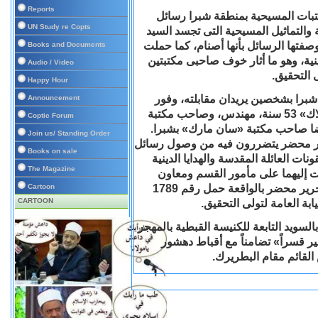
Reports
تبات المسيحية بمنطقة شبرا رسائل
UN Study re Copts
ة والتماثيل المسيحية التى تجسد السيد
وصفتها الرسائل بأنها أصنام، كما حملت
Books and Documents
نية، وهو ما أثار خوف صاحبى مكتبتين
Audio / Video
 التحقيق.
Happy Hour
برا بشخصين يريدان مقابلته، وفور
Announcement
سماحه لهما بالدخول تبين أنهما كل من «إبرام أديب عبدالملاك» 53 سنة، مهندس، وصاحب مكتبة
Coptic Forum
ا صاحب مكتبة «سان مارك» بشبرا.
Join us/ Standing Order
حرير محضر يتضررون فيه من وصول رسائل
Books on sale
نات العائلة المقدسة والهدايا الدينية
The Magazine
لت إليهما على مأمور القسم ومعاون
المباحث اللذين اطلعا عليها وتأكدا من صحة روايتهما، وتم تحرير محضر بالواقعة حمل رقم 1789
Cartoon
CARTOON
بة العامة لتولى التحقيق.
السويد التابعة للكنيسة القبطية بالمهجر
ير قسراً» تضامناً مع أقباط دهشور
القائم مقام البطريرك.