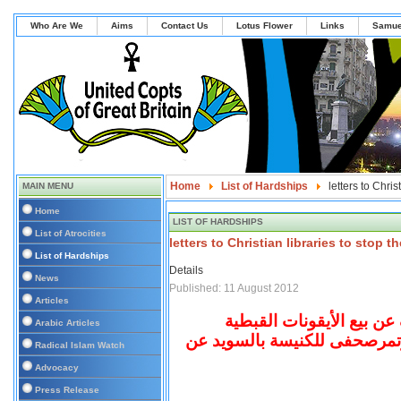
Who Are We
Aims
Contact Us
Lotus Flower
Links
Samue
Home
List of Hardships
letters to Chris
MAIN MENU
Home
LIST OF HARDSHIPS
List of Atrocities
letters to Christian libraries to stop 
List of Hardships
Details
News
Published: 11 August 2012
Articles
ن بيع الأيقونات القبطية
Arabic Articles
مؤتمرصحفى للكنيسة بالسويد عن
Radical Islam Watch
Advocacy
Press Release