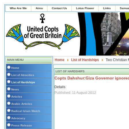
Who Are We
Aims
Contact Us
Lotus Flower
Links
Samue
Home
List of Hardships
Two Christian M
MAIN MENU
Home
LIST OF HARDSHIPS
List of Atrocities
Copts Dahshur:Giza Governor ignored C
List of Hardships
Details
News
Published: 11 August 2012
Articles
Arabic Articles
Radical Islam Watch
Advocacy
Press Release