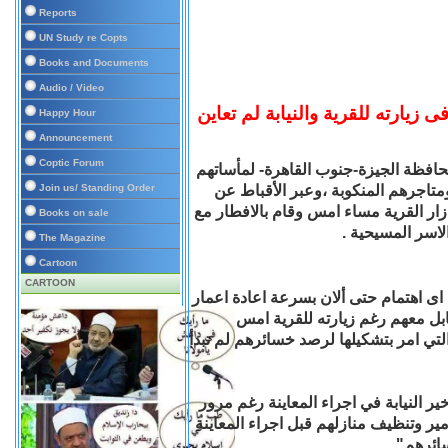
Reports
UN Study re Copts
Books and Documents
Audio / Video
يارته للقرية والنيابة لم تعاين
Happy Hour
Announcement
Coptic Forum
حافظة الجيزة-جنوب القاهرة- لمأساتهم
Join us/ Standing Order
متاجرهم المنكوبة ،وعبر الأقباط عن
ر القرية مساء امس وقام بالافطار مع
Books on sale
لاسر المسيحية .
The Magazine
Cartoon
CARTOON
ى اهتمام حتى ألان بسرعة اعادة اعمار
ابل معهم رغم زيارته للقرية امس
لتي امر بتشكيلها لرصد خسائرهم لم تبدأ
ير النيابة في اجراء المعاينة رغم مرور
ثار التدمير وتنظيف منازلهم قبل اجراء المعاينة
ائرهم" .