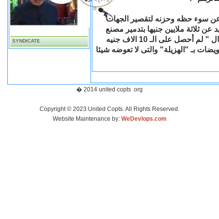
 عن سوء حظه وحزنه لتقصير الجهات
 عن ثلاثة ملايين جنيها بتدمير مصنع
لتعبئة المياه الغازية ومخازن وورشة قطع غيار سيارات، وقال " لم أحصل على الـ 10 الاف جنيه
SYNDICATE
ضات بـ "الهزيلة" والتى لا تعوضه شيئا
� 2014 united copts .org
Copyright © 2023 United Copts. All Rights Reserved.
Website Maintenance by:
WeDevlops.com