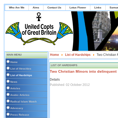
Who Are We
Aims
Contact Us
Lotus Flower
Links
Samue
Home
List of Hardships
Two Christian M
MAIN MENU
Home
LIST OF HARDSHIPS
List of Atrocities
Two Christian Minors into delinquent i
List of Hardships
Details
News
Published: 02 October 2012
Articles
Arabic Articles
Radical Islam Watch
Advocacy
Press Release