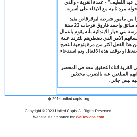
ل عبد اللطيف" - عمدة القرية - والذى
ه مره ثانيه مع الابقاء على أسرته.
ارا من مامور شرطة ابوقرقاص يفيد
بتقديم بلاغ الى القسم من اشرف احمد عبد اللطيف 37 سنه سائق واحمد فاروق فرحات 23 سنة
ب 54 سنة يعمل وكيل مدرسة بني خيار الابتدائية بأنه يقوم باعمال
سائهم الامر الذي يضطرهم للتردد علية
ن هذا الفعل اكثر من مرة بتوجية النصح
 يتعظ او يوقف هذة الافعال وتم استدعاء
لي القرية اثناء التحقيق معه في المحضر
اري ابو قرقاص بل واتهم المبلغين عنه بالضرب محدثين
يه ليس جاني.
� 2014 united copts .org
Copyright © 2023 United Copts. All Rights Reserved.
Website Maintenance by:
WeDevlops.com