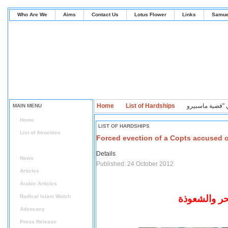
Who Are We
Aims
Contact Us
Lotus Flower
Links
Samue
Home
List of Hardships
MAIN MENU
Home
LIST OF HARDSHIPS
List of Atrocities
Forced evection of a Copts accused o
List of Hardships
Details
News
Published: 24 October 2012
Articles
Arabic Articles
حر والشعوذة
Radical Islam Watch
Advocacy
Press Release