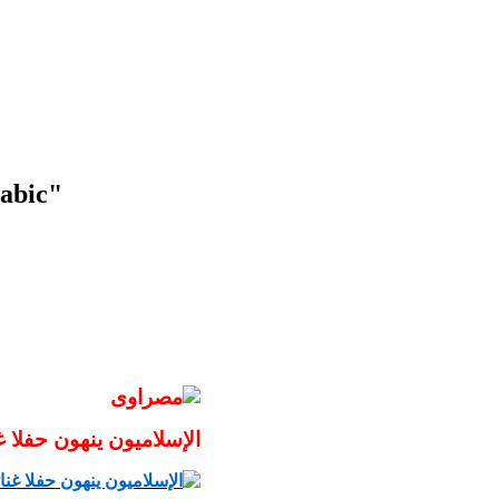
rabic"
الإسلاميون ينهون حفلا غ