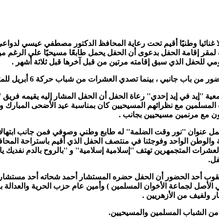
فلا غنائيا وطنيًا أقيم تحت رعاية المحافظ الدكتور مصطفي عيسي لدواع
ة لمقر إقامة الحفل بدعوى أن الحفل يحمل طابعًا مسيحيًا علي الرغم 
مي للحفل الذي سبق إقامته مرتين من قبل آخرها قبل ثلاثة أشهر .
ن باب جانبي ، بينما تصدي العشرات من شباب حركة 6 أبريل للمتجمهرين.
ية ''إيد في إيد إحدي'' رعاة الحفل أن الحفل المشار إليه يقيمه فريق
سلمين مع نظرائهم المسيحيين كان بمناسبة عيد الأضحى المبارك ويحمل
 مع مرنمين مسيحيين بجانب .
مل عنوان ''نور وقت الضلمة'' له طابع وطني وصوفي فمن جانب ابتهال
مة والوطن الواحد وفوجئنا في منتصف الحفل الذي أقيم باستراحة المحاف
عشرات المتجمهرين تهتف ''إسلامية إسلامية'' و ''بالروح بالدم نفديك يا 
فل.
ب أحد الحضور أن الحفل حضره المستشار أحمد شحاته أحد مستشاري 
 ولفيف من الأزهريين .
 من الشباب المسلمين والمسيحيين.