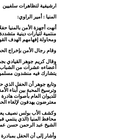
ارشيفية لتظاهرات سلفيين
المنيا : أمير الراوي:
أنهت أجهزة الأمن بالمنيا ح
منتمية لتيارات دينية متشدد
ومحاولة إفهامهم الهدف القو
وقام رجال الأمن بإخراج الحضور م
وقال كريم جوهر القيادي بجمع
أعضاءه عشرات من الشباب الم
يتشارك فيه منشدون مسلمون
وتابع جوهر أن الحفل الذي ح
وترسيخ المحبة بين أبناء الأ
للديوان العام بأصوات هادرة ل
معترضون يهدفون لإلغاء الح
وكشف الأب بولس نصيف يعقو
الشيخ عبد الرحمن حسن عمار
وأشار إلى أن الحفل بمبادرة