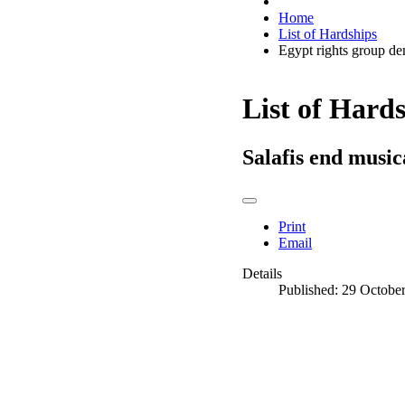
Home
List of Hardships
Egypt rights group d
List of Hard
Salafis end music
Print
Email
Details
Published: 29 Octobe