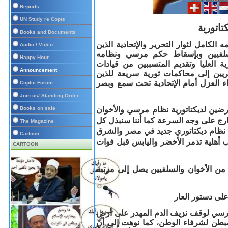
Reports
UN Study re Copts
تاتورية
Books and Documents
 الكامل لثوار التحرير والإتحادية الذين
Audio / Video
لسلفيين وبإسقاط حكم مرسي ونظامه
Happy Hour
ية العليا وتقديم المتسببين من قيادات
Announcement
يين إلى محاكمات ثورية سريعة للذين
ء العزل أمام الإتحادية تحت سمع وبصر
Coptic Forum
Join us/ Standing Order
Books on sale
ارضين لديكتاتورية نظام مرسي والأخوان
ارج على وجه السرعة كما أننا سنبذل كل
The Magazine
م نظام ديكتاتوري جديد في مصر والشرق
Cartoon
 أهلية تدمر الأخضر واليابس قبل فوات
CARTOON
من الأخوان والسلفيين يصل إلى مرتبة
على دستور العار
سي لوقف نزيف الدم المهدر على أرض
طن لشرفاء الوطن، كما نوهت إلى أن