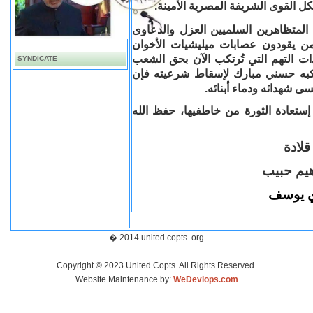
كل القوى الشريفة المصرية الأمينة.
المتظاهرين السلميين العزل والدعاوى
من يقودون عصابات ميليشيات الأخوان
ت التهم التي تُرتكب الآن بحق الشعب
SYNDICATE
تكبه حسني مبارك لإسقاط شرعيته فإن
شهدائه ودماء أبنائه.
 إستعادة الثورة من خاطفيها، حفظ الله
لادة
اهيم حبيب
ي يوسف
� 2014 united copts .org
Copyright © 2023 United Copts. All Rights Reserved.
Website Maintenance by:
WeDevlops.com