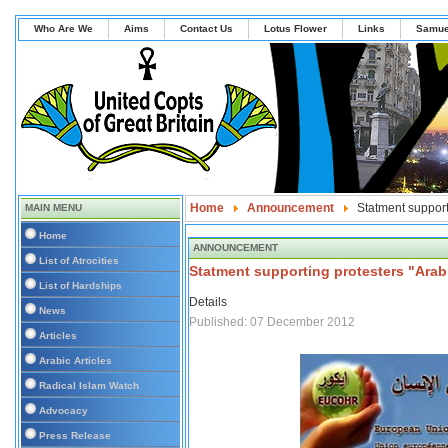
Who Are We
Aims
Contact Us
Lotus Flower
Links
Samue
Home
Announcement
Statment support
MAIN MENU
Home
ANNOUNCEMENT
List of Atrocities
Statment supporting protesters "Arab
List of Hardships
Details
News
Published: 07 December 2012
Articles
Arabic Articles
Radical Islam Watch
Advocacy
Press Release