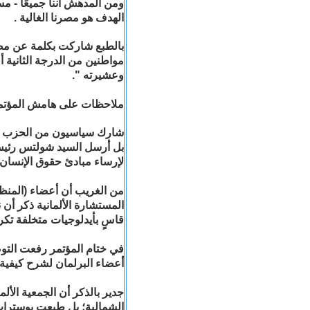
ومن المدهش أننا جميعًا - 
الهدف هو مصرنا الغالية .
بالطبع شاركت بكلمة عن مصر
مواطنين من الدرجة الثانية 
وعشيرته ".
ملاحظات على هامش المؤتم
شارك سياسيون من الحزب الح
بل أرسل السيد شولتس رئيس ا
لإرساء مبادئ حقوق الإنسان 
من الغريب أن أعضاء (المن
المستشارة الألمانية ذكر أن
قاسٍ بأيدلوجيات متخلفة تكر
في ختام المؤتمر رفعت التوص
أعضاء البرلمان لشرح كيفية ا
جدير بالذكر أن الجمعية الأ
الشمالية؛ بل طبعت بوسترات 