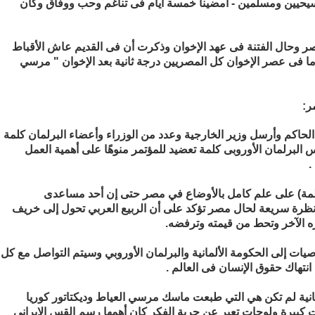
مسيحيين ومسلمين - أمضينا خمسة أيام فى تناغم وحب ووفاق وكان
 وحال الفتنة فى عهد الإخوان وذكرت أن فى القديم عاش الأقباط
أما فى عصر الإخوان كل المصريين درجة ثانية بعد الإخوان " مرسي
ر:
اكم وأرسل وزير الخارجية وعدد من الوزراء وأعضاء البرلمان كلمة
لبرلمان الأوروبى كلمة تعضيد للمؤتمر منوهًا على أهمية العمل
.
ظمة) على علم كامل بالأوضاع في مصر حتى إن أحد مساعدى
 نظرة سريعة لحال مصر تؤكد على أن الربيع العربي تحول إلى خريف
ه الآخر وتحط من قيمته وترفضه.
يات إلى الحكومة الألمانية والبرلمان الأوروبي وسيتم التواصل مع كل
نتهاك حقوق الإنسان فى العالم .
لمانية لم تكن هي التي طبعت ماسك مرسي العياط وديكتاتور كوريا
كبيرة ولوحات تعبر عن حرية الفكر كان أهمها رسم القس الإيرانى