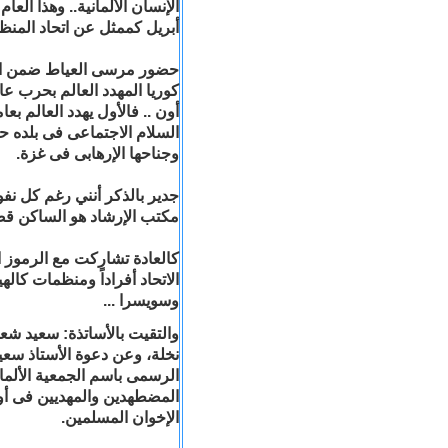
أبريل كممثل عن اتحاد المنظم
حضور مرسى العياط ضمن الح
كوريا المهدد العالم بحرب ع
أون .. فالأول يهدد العالم 
السلام الاجتماعى فى بلده ح
وجناحها الإرهابى فى غزة.
جدير بالذكر أنني رغم كل نف
مكتب الإرشاد هو الساكن قصر 
كالعادة تشاركت مع الرموز ال
الاتحاد أفراداً ومنظمات كالهي
وسويسرا ...
والتقيت بالأساتذة: سعيد ش
نخلة، وعن دعوة الأستاذ سع
الرسمى باسم الجمعية الألم
المضطهدين والمهديين فى أوطان
الإخوان المسلمين.