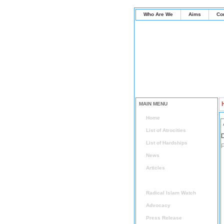
Who Are We
Aims
Co
MAIN MENU
Home
List of Atrocities
D
List of Hardships
P
News
Articles
Arabic Articles
Radical Islam Watch
Advocacy
Press Release