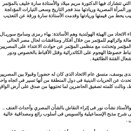
التي تتشارك فيها الدكتورة مريم ميلاد والأستاذة سارة خليف بالمؤتمر
 المرأة المصرية وريادتها منذ فجر التاريخ وسعى التيارات المؤدلجة
يب يحط من قيمتها وريادتها وقدمت الأستاذة سارة ورقة عن التعذيب
 الاتحاد من الهيئة الهولندية وهم الأساتذة: بهاء رمزى وسامح سوريـال
الة واثرائهم للمؤتمر من خلال أفكار ومناقشات لحال مصر الحالى
المؤتمر وتحدثت مع منظمى المؤتمر عن حوادث الاعتداء على المصريين
باط خصوصًا الهجوم على الكاتدرائية وقتل الأقباط بالخصوص ودور
ال الفتنة الطائفية .
دى يوسف، منسق عام الاتحاد الذى كان له حضورا وقبولا بين المصريين
تحدث عن الحريات الدينية فى دول المنطقة من أنها تسير فى اتجاه واحد
الأستاذ نشأت نور فى إثراء النقاش بالشأن المصري وأحداث العنف ..
ى شرح مذبح الإسماعيلية والسويس فى أسلوب رائع ومصداقية عالية
 .