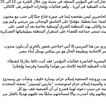
الإنسان الألمانية.. وهذا العام شاركت في المؤتمر المنعقد فى مدينة بون خلال الفترة من 12 الى 15
ات القبطية فى أوربا .. وأهم فعاليات وإنجازات المؤتمر هى كالتالى:
اضرين ليس بشخصه إنما فى صورة قناع جنبًا إلى جنب مع مجنون
المية؛ مما يعطيك مؤشرًا على التناسق الوجدانى بين مرسي وكيم يون
بعامة والثانى يهدد المنطقة الشرق أوسطية بخاصة بعد أن قضى على
يث تسعى جماعته للقضاء على استقرار المنطقة بميليشياتها العسكرية
وري من هذا المرسي إلا أنني اجتاحني شعور بالخزي أن يكون مندوب
الاتحادية وبطبيعة الحال هو من يمثلني ويمثل أبناء مصر.
مصرية الحاضرة فعاليات المؤتمر؛ فقد كنت دائمًا ملازمًا لنشطاء
ئات القبطية التابعة للاتحاد من هولندا والنمسا وفرنسا وإنجلترا
عيب وزوجته الصحفية إسلام عزام، وسارة خليف، ونشأت نور وممدوح
يد والسيدة إسلام عزام استوضحت "مارتين ليسنيتن" بصفته المتحدث
انية عن سبب دعوته لهما فصرح لى أن الجمعية تقف مع كل
هم وقد أصدرت بيانًا لمساندتهم سابقًا بعد تلقيهم تهديدًا بالقتل من