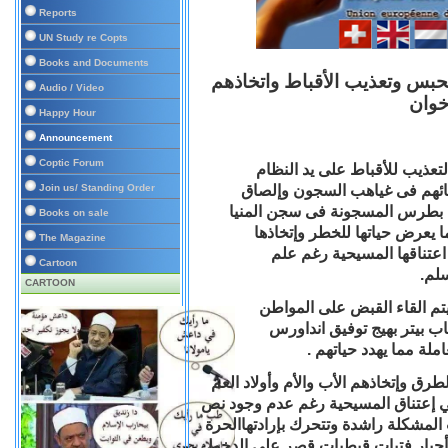
Reports
UN Study re Copts
Books and Documents
 بحبس وتعذيب الأقباط واتخاذهم
Audio / Video
خوان
Happy Hour
Announcement
Coptic Forum
لتعذيب للأقباط على يد النظام
لقائهم فى غياهب السجون وإلصاق
Join us/ Standing Order
يم بطرس المسجونة فى سجن المنيا
Books on sale
ا يعرض حياتها للخطر وإتخاذها
The Magazine
اعتناقها المسيحية رغم علم
Cartoon
لم.
CARTOON
يتم القاء القبض على المواطن
ب بيتر بهيج توفيق انداورس
لة مما يهدد حياتهم .
رق وإتخاذهم الأب والأم وأولاد العم
ي إعتناق المسيحية رغم عدم وجود نص
المشكلة راشدة وتتحرك بإرادتهاالحرة
أجبار فتيات قبطيات قصر علي الدخول