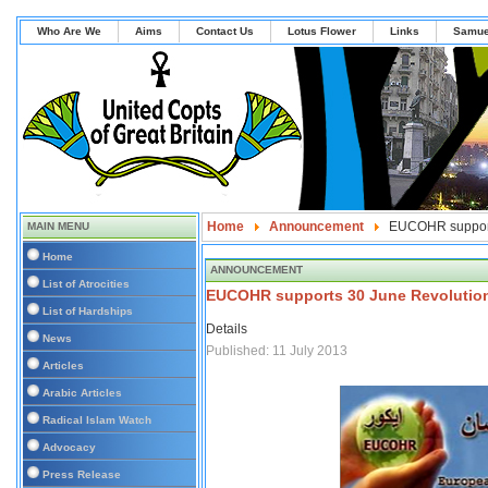
Who Are We
Aims
Contact Us
Lotus Flower
Links
Samue
Home
Announcement
EUCOHR support
MAIN MENU
Home
ANNOUNCEMENT
List of Atrocities
EUCOHR supports 30 June Revolutio
List of Hardships
Details
News
Published: 11 July 2013
Articles
Arabic Articles
Radical Islam Watch
Advocacy
Press Release