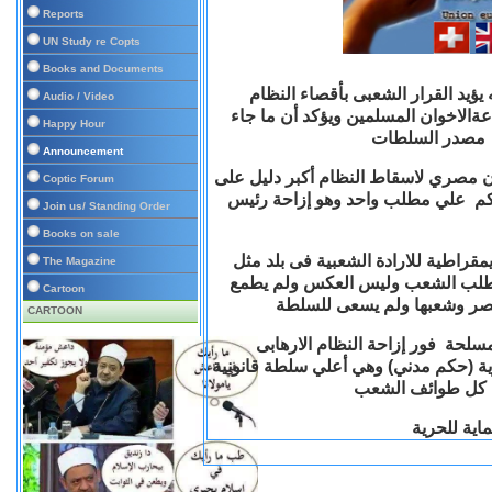
Reports
UN Study re Copts
Books and Documents
 يؤيد القرار الشعبى
بأقصاء النظام
Audio / Video
ةالاخوان المسلمين ويؤكد أن ما جاء
Happy Hour
مصدر السلطات
Announcement
ون مصري لاسقاط النظام أكبر دليل على
Coptic Forum
الكم علي مطلب واحد وهو إزاحة رئيس
Join us/ Standing Order
Books on sale
مقراطية للارادة الشعبية فى بلد مثل
The Magazine
مطلب الشعب وليس العكس ولم يطمع
Cartoon
مصر وشعبها ولم يسعى للسلطة
CARTOON
مسلحة فور إزاحة النظام الارهابى
ة (حكم مدني) وهي أعلي سلطة قانونية
اية للحرية