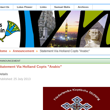
ntact Us
Lotus Flower
Links
Samuel Bolis
Archives
Home
Announcement
Statement Via Holland Copts "Arabic"
ANNOUNCEMENT
Statement Via Holland Copts "Arabic"
etails
ublished: 25 July 2013