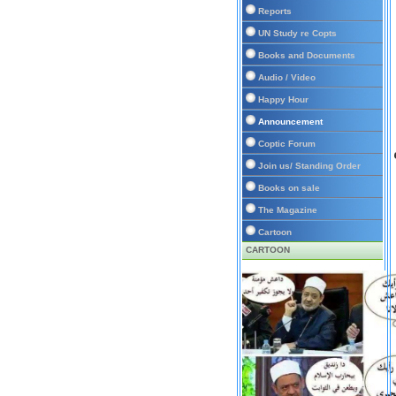
Reports
UN Study re Copts
Books and Documents
Audio / Video
Happy Hour
Announcement
Coptic Forum
Join us/ Standing Order
Books on sale
The Magazine
Cartoon
CARTOON