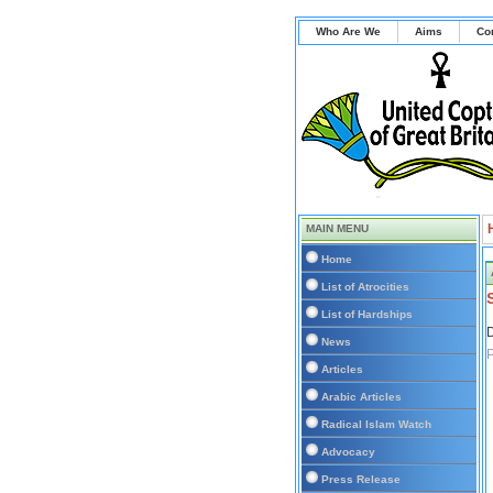
Who Are We
Aims
Co
MAIN MENU
Home
List of Atrocities
List of Hardships
D
News
P
Articles
Arabic Articles
Radical Islam Watch
Advocacy
Press Release