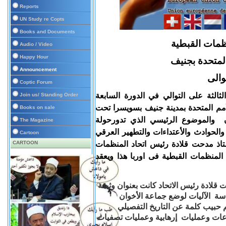
Reports
UN Study re Copts
Books and Documents
ظمات القبطية
Audio / Video
Happy Hour
المتحدة بجنيف
Announcement
والى
Coptic Forum
لثالثة على التوالي في الدورة السابعة
Join us/ Standing Order
لأمم المتحدة بمدينة جنيف بسويسرا تحت
Books on sale
ن والموضوع الرئيسي الذي تدورحولة
The Magazine
لحوادث والأعتداءات والتطهير العرقي
Cartoon
ستاذ مدحت قلادة رئيس اتحاد المنظمات
CARTOON
 المنظمات القبطية فى اوربا هذا ويعقد
ت قلادة رئيس الاتحاد كانت بعنوان وثيقة
ة الآليات لوضع جماعة الأخوان
م حبيب كلمة عن التاريخ التفصيلي
ماعات وعمليات إرهابية وعمليات تصفيات