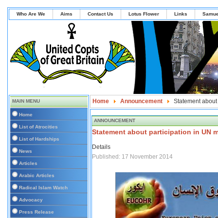
Who Are We
Aims
Contact Us
Lotus Flower
Links
Samue
Home
Announcement
Statement about 
MAIN MENU
Home
ANNOUNCEMENT
List of Atrocities
Statement about participation in UN 
List of Hardships
Details
News
Published: 17 November 2014
Articles
Arabic Articles
Radical Islam Watch
Advocacy
Press Release