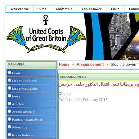
Who Are We
Aims
Contact Us
Lotus Flower
Links
Samue
Home
Announcement
Stop the governm
MAIN MENU
Home
ANNOUNCEMENT
List of Atrocities
ن بريطانيا تنعى انتقال الدكتور حلمى جرجس
List of Hardships
Details
News
Published: 01 February 2015
Articles
Arabic Articles
Radical Islam Watch
Advocacy
Press Release