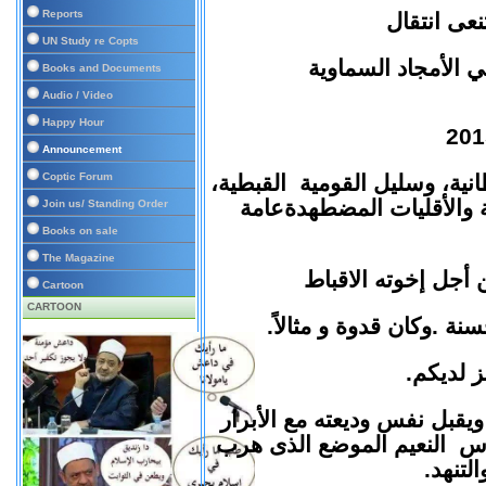
Reports
نعى انتقال
UN Study re Copts
 الأمجاد السماوية
Books and Documents
Audio / Video
Happy Hour
Announcement
انية، وسليل
ا
لقومية القبطية،
Coptic Forum
والأقليات المضطهدة
عامة
Join us/ Standing Order
Books on sale
The Magazine
أجل إخوته الاقباط
Cartoon
CARTOON
سنة
.
و
كان قدوة و مثالاً
.
 لديكم
.
ويقبل
نفس
وديعته
مع
الأبرار
 النعيم الموضع الذى هرب
التنهد
.