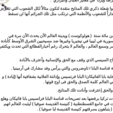
ا وبردا في مغاير الجبال والبراري .
بقوا شعلة ذكري تلك المذابح متقدة لتكون مثالاٌ لكل الشعوب التي تتعرض
أنذاراٌ للشعوب والأنظمة التي ترتكب مثل تلك الجرائم أنها لن تسقط
من مائة سنة ( هولوكوست ) ويدينة العالم الأن يحدث الأن مرة في
ورية في ليبيا في نيجيريا وغيرها ضد مسيحيين الشرق الأوسط كأبادة
سمع العالم ، والعالم لا يتحرك رغم أخبارالفظائع التي تحدث ويكتفي
اح السيسي الذي وقف مع الحق والإنسانية وأعترف بالأبادة
ة قداسة البابا / تاوضروس والتي يرأس وفد مشارك في أرمينيا .
ة بابا الفاتيكان/ البابا فرنسيس وإدانتة العلانية بشفافية أنها (إبادة ) و
العالم كلمة الصدق والحق فى اوج قوتها .
والحق إعترفت وأدانت تلك المذابح.
 تركيا برفضها بعد تصريحات قداسة البابا فرانسيس بابا فاتيكان وهلع
ات في جامع القسطنطنية ( كنيسة القديسة صوفيا ) ليثبت للعالم انهم
سرقتهم كنيسة القديسة ايا صوفيا ) .