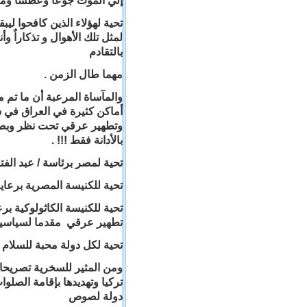
إلي الموت جوعا وعطشا ومرض
تحية لهؤلاء الذين كافحوا لي
لمثل تلك الأهوال و تذكاراٌ و
بالتقادم
مهما طال الزمن .
والمآساة المرعبة أن ما تم 
أماكن كثيرة في العراق في س
وتطهير عرقي تحت نظر وبصر و
بالأدانة فقط !!! .
تحية لمصر برئاسة / عبد الفت
تحية للكنيسة المصرية برعاي
تحية للكنيسة الكاثولوكية برعاي
تطهير عرقي مقدما لسياسيي 
تحية لكل دولة محبة للسلام 
ومن المثير للسخرية تصريحات
تركيا وتهديدها بإقامة الصلو
دولة لصوص ( يتباهون ب