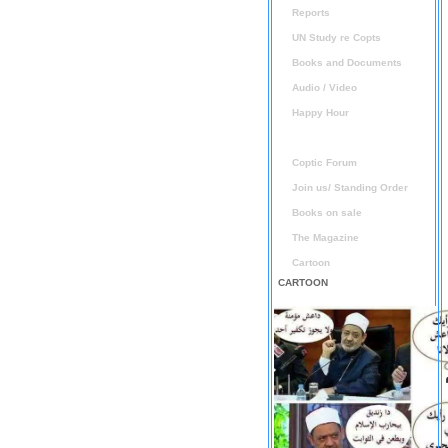
Reports
UN Study re Copts
Books and Documents
Audio / Video
Happy Hour
Announcement
Coptic Forum
Join us/ Standing Order
Books on sale
The Magazine
Cartoon
CARTOON