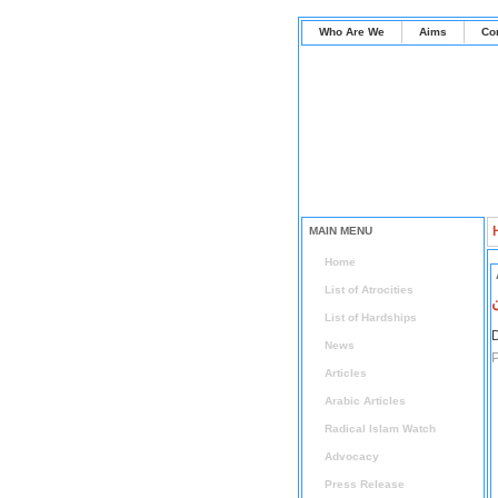
Who Are We
Aims
Co
MAIN MENU
Home
List of Atrocities
ن
List of Hardships
D
News
P
Articles
Arabic Articles
Radical Islam Watch
Advocacy
Press Release