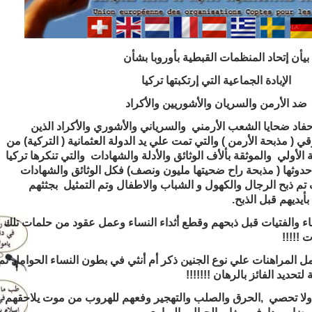
بيأن إتحاد المنظمات القبطية بأوروبا بشأن
الإبادة الجماعية التي إرتكبتها تركيا
ضد الأرمن والسريان والأشوريين والأكراد
اد ضحايا الشعب الأرمني والسرياني والأشوري والأكراد الذين
قي ( مذبحة الأرمن ) والتي تمت علي يد الدولة العثمانية ( التركية) من
 الأولي والموثقة بألأف الوثائق والأدلة والشهادات والتي تنكرها تركيا
 حدوثها ( مذبحة راح ضحيتها مليون ونصف) فكل الوثائق والشهادات
تم ذبح الرجال والكهول و الشباب والاطفال وتم التمثيل بجثثهم
يديهم قبل الذبح.
 والفتيات قبل ذبحهم وقطع أثداء النساء وعمل عقود من حلمات تلك
 !!!!!
المراهنات علي نوع الجنين ذكر أم أنثي في بطون النساء الحوامل ثم
لتحديد الفائز بالرهان !!!!!!!
عد ولا تحصي ,الحرق والصلب والتهجير وفعهم للهروب من موت يلاحقهم