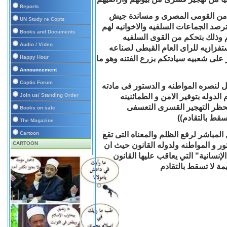
Reports
 الاقباط فى ثوره 30 - 6 ودعمهم للامن القومى المصرى و مساندة جيش
UN Study re Copts
صد الجماعات السلفيه والاخوانيه لهم
Books and Documents
م وذلك بتحكم من القوى السلفيه
Audio / Video
فزازيه للراى العام القبطى لصناعه
الاقباط قبل 30/ 6 القادم للتاثير على شعبيه سيادتكم بزرع الفتنه وهو ما
Happy Hour
Announcement
Coptic Forum
نصره المواطنه و الدستور فى مادته
الدوله بتوفير الامن و الطمائنينه
Join us/ Standing Order
 يقيم عليها)) و كذلك الماده 63 التى (( تحظر التهجير القسرى التعسفى
Books on sale
سقط بالتقادم))
The Magazine
مباشر لرفع الظلم والمعناه التى تقع
Cartoon
CARTOON
 و المواطنه ولدوله القانون
حيث ان
إنسانية" التي يعاقب عليها القانون
مة لا تسقط بالتقادم