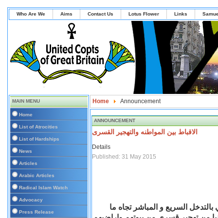
Who Are We
Aims
Contact Us
Lotus Flower
Links
Samue
Home
Announcement
MAIN MENU
Home
ANNOUNCEMENT
List of Atrocities
الاقباط بين المواطنه والتهجير القسرى
List of Hardships
Details
News
Published: 31 May 2015
Articles
Arabic Articles
Radical Islam Watch
Advocacy
التدخل السريع و المباشر تجاه ما
Press Release
 من تهجير قسرى من بيوتهم واراضيهم