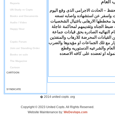
ب العام
Reports
حفظ – الحادث الاجرامى الذى وقع اليوم
UN Study re Copts
ات واسفر عن استشهاده واصابه تسعه
Books and Documents
فيذ مخططها الارهابى باغتيال الشخصيات
Audio / Video
 ضبط الجناه وتقديمهم لمحاكمة عاجلة
Happy Hour
م النهائيه الصادره بحق قيادات جماعة
Announcement
ن القيادات المحرضة للارهاب والمنفذين
Coptic Forum
ار مع تلك الجماعات او مؤيدوها والضرب
لعام والشرعيه الدستوريه وقطع
Join us/ Standing Order
 تموله او تعضده على كافه الاصعده
Books on sale
The Magazine
Cartoon
CARTOON
SYNDICATE
� 2014 united copts .org
Copyright © 2023 United Copts. All Rights Reserved.
Website Maintenance by:
WeDevlops.com