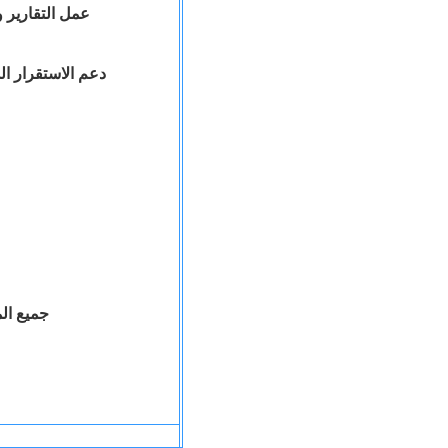
عمل التقارير والدراسات المتعلقة بانتهاكات حقوق الانسان للامم المتحدة
دعم الاستقرار ا
محمود رمضان - ممثل رسمى وموفد الا
جميع الم