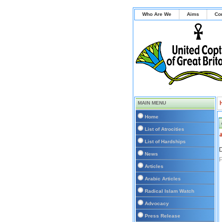
Who Are We
Aims
Co
MAIN MENU
Home
List of Atrocities
ة
List of Hardships
D
News
P
Articles
Arabic Articles
Radical Islam Watch
Advocacy
Press Release