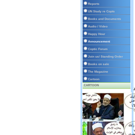
Reports
UN Study re Copts
Books and Documents
Audio / Video
Happy Hour
Announcement
Coptic Forum
Join us/ Standing Order
Books on sale
The Magazine
Cartoon
CARTOON