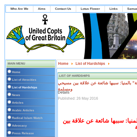
Who Are We
Aims
Contact Us
Lotus Flower
Links
Samue
Home
List of Hardships
MAIN MENU
" بالمنيا: سببها شائعة عن علاقة بين مسيحي ومسلمة
Home
LIST OF HARDSHIPS
List of Atrocities
 بالمنيا: سببها شائعة عن علاقة بين مسيحي
List of Hardships
ومسلمة
Details
News
Published: 26 May 2016
Articles
Arabic Articles
Radical Islam Watch
نيا: سببها شائعة عن علاقة بين
Advocacy
Press Release