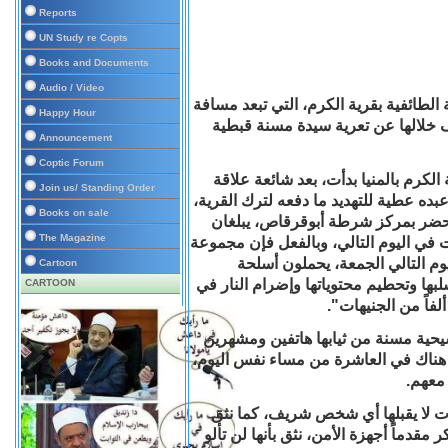
Reports
UN Study re Copts
Books and Documents
Audio / Video
 الطائفية بقرية الكرم، التي تبعد مسافة
Happy Hour
 خلالها عن تعرية سيدة مسنة قبطية
Announcement
Coptic Forum
الكرم بالمنيا بدأت، بعد شائعة علاقة
Join us/ Standing Order
 عطية للتهديد ما دفعه لترك القرية،
Books on sale
محضر بمركز شرطة أبوقرقاص، يبلغان
The Magazine
دات في اليوم التالي، وبالفعل فإن مجموعة
وم التالي الجمعة، يحملون أسلحة
Cartoon
بها وتحطيم محتوياتها وإضرام النار في
CARTOON
لفاً من الجنيهات".
يحية مسنة من ثيابها هاتفين ومشهرين
ى هناك في العاشرة من مساء نفس اليوم،
معهم.
ات لا يقبلها أي شخص شريف، كما نثق
قدماً أجهزة الأمن، نثق بأنها لن تألو