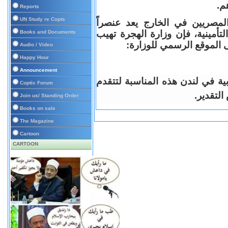
م.
Reports
UN Study re Copts
مصريين في الخارج يعد عنصراً
لتأمينية، فإن وزارة الهجرة تهيب
Books and Documents
ى الموقع الرسمي للوزارة:
Audio / Video
Happy Hour
Announcement
بية في لندن هذه المناسبة لتتقدم
Coptic Forum
التقدير.
Join us/ Standing Order
Books on sale
The Magazine
Cartoon
CARTOON