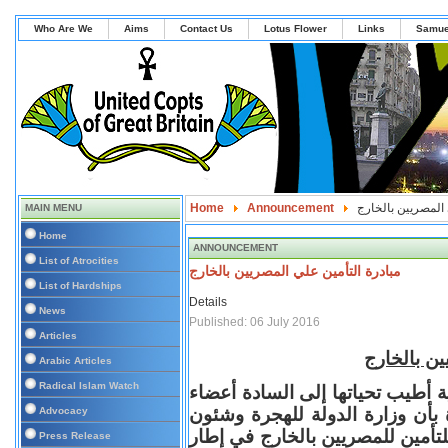
Who Are We
Aims
Contact Us
Lotus Flower
Links
Samue
 المصريين بالخارج
Announcement
Home
MAIN MENU
Home
ANNOUNCEMENT
List of Atrocities
مبادرة التأمين علي المصريين بالخارج
List of Hardships
Details
News
Published: 06 July 2016
Articles
ين بالخارج
Arabic Articles
Radical Islam Watch
ة أطيب تحياتها إلى السادة أعضاء
ة بأن وزارة الدولة للهجرة وشئون
Advocacy
تأمين للمصريين بالخارج في إطار
Press Release