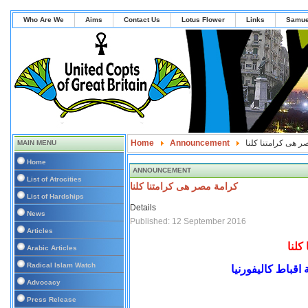
Who Are We
Aims
Contact Us
Lotus Flower
Links
Samue
ر هى كرامتنا كلنا
Announcement
Home
MAIN MENU
Home
ANNOUNCEMENT
List of Atrocities
كرامة مصر هى كرامتنا كلنا
List of Hardships
Details
News
Published: 12 September 2016
Articles
كلنا
Arabic Articles
Radical Islam Watch
اقباط كاليفورنيا
Advocacy
Press Release