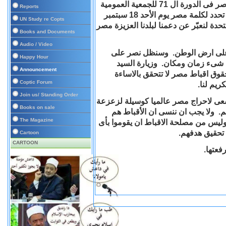
يزور نيويورك الرئيس عبد الفتاح السيسى لإلقاء كلمة مصر فى الدورة ال 71 للجمعية العمومية
Reports
للامم المتحدة التى ستبدأ يوم الثلاثاء 13 سبتمبر 2016 وقد تحدد لكلمة مصر يوم الأحد 18 سبتمبر
UN Study re Copts
حدة لنعبّر عن دعمنا لبلدنا العزيزة مصر
Books and Documents
Audio / Video
ط على ارض الوطن. وسنظل نصر على
Happy Hour
 شىء زمان ومكان. وزيارة السيد
Announcement
قوق اقباط مصر لا تتحقق بالاساءة
Coptic Forum
يم لنا.
Join us/ Standing Order
سعى لاحراج مصر عالميا كوسيلة لزعزعة
Books on sale
م. ولا يجب ان ننسى ان الأقباط هم
The Magazine
 وليس من مصلحة الاقباط ان يقوموا بأى
تحقيق هدفهم.
Cartoon
CARTOON
عتها.