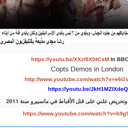
https://youtu.be/XXzI9XbtCsM
In BB
Copts Demos in London
http://www.youtube.com/watch?v=e6G
https://youtu.be/JkH1MZIXdeQ
جدي وتحريض علني على قتل الأقباط في ماسبيرو سنة
https://www.youtube.com/watch?v=b9