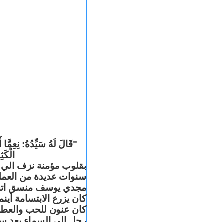
"قَالَ لَهُ سَيِّدُهُ: نِعِمَّا 
الْكَثِ
بقلوب مؤمنة نزف الي ا
سنوات عديدة من العمل 
مجدي يوسف منسق اتحاد 
كان يزرع الابتسامة أين
كان عنون للحب والعطا
رحل الي السماء بعد س