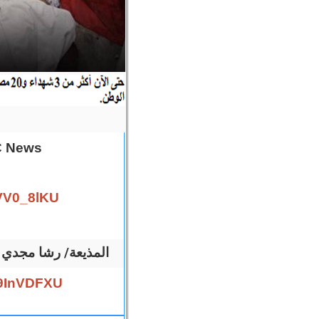
C News
VV0_8lKU
2011 المذيعة/ رشا م
g9InVDFXU