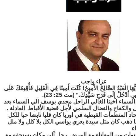
عزاء واج
ب
أَيُّهَا الْعَبْدُ الصَّالِحُ الأَمِينُ! كُنْتَ أَمِينًا فِي الْقَلِيلِ فَأُقِيمُكَ عَلَى
يرِ. اُدْخُلْ إِلَى فَرَحِ سَيِّدِكَ." (مت 25: 23).
لسماء اخينا الغالي الراحل مجدي يوسف الي السماء بعد
والكفاح والنضال السلمي لأجل قضية الأقباط العادلة .
المنظمات القبطية في اوربا كان قلبا نابضا حبا للكل
ما ذهب كان مثل سيدة يعزي يواسي الكل بلا كلل ولا ملل
ء
نوات من المعاناة مع المرض رحل ألي مكان يستحقه مع