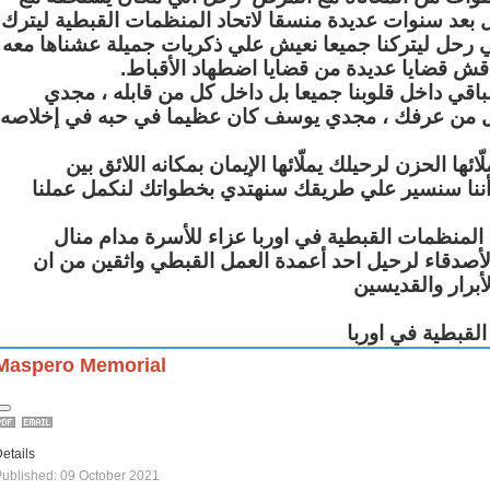
ل بعد سنوات عديدة منسقا لاتحاد المنظمات القبطية ليترك
 رحل ليتركنا جميعا نعيش علي ذكريات جميلة عشناها معه
ناقش قضايا عديدة من قضايا اضطهاد الأقباط.
قي داخل قلوبنا جميعا بل داخل كل من قابله ، مجدي
من عرفك ، مجدي يوسف كان عظيما في حبه في إخلاصه
ا الحزن لرحيلك يملّائها الإيمان بمكانه اللائق بين
 أننا سنسير علي طريقك سنهتدي بخطواتك لنكمل عملنا
 المنظمات القبطية في اوربا عزاء للأسرة مدام منال
والأصدقاء لرحيل احد أعمدة العمل القبطي واثقين من ان
أبرار والقديسين
لقبطية في اوربا
Maspero Memorial
etails
ublished: 09 October 2021