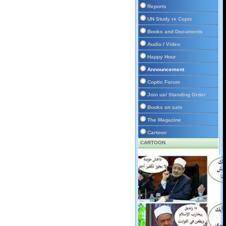
Reports
UN Study re Copts
Books and Documents
Audio / Video
Happy Hour
Announcement
Coptic Forum
Join us/ Standing Order
Books on sale
The Magazine
Cartoon
CARTOON