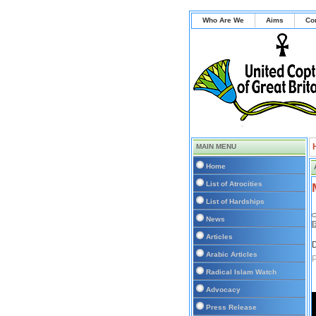
Who Are We
Aims
Co
MAIN MENU
Home
List of Atrocities
List of Hardships
News
Articles
D
Arabic Articles
P
Radical Islam Watch
Advocacy
Press Release