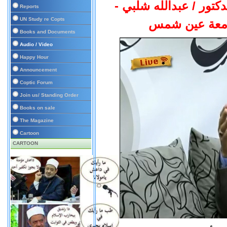
دكتور / عبدالله شلبي
Reports
UN Study re Copts
جامعة عين شمس
Books and Documents
Audio / Video
Happy Hour
Announcement
Coptic Forum
Join us/ Standing Order
Books on sale
The Magazine
Cartoon
CARTOON