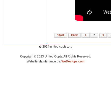
Start
Prev
1
2
3
� 2014 united copts .org
Copyright © 2023 United Copts. All Rights Reserved.
Website Maintenance by:
WeDevlops.com