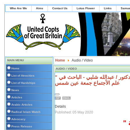
Who Are We
Aims
Contact Us
Lotus Flower
Links
Samue
Home
Audio / Video
MAIN MENU
Home
AUDIO / VIDEO
List of Atrocities
" قضايا ساخنة " مع القس / رفعت فكري و ضيفه الدكتور / عبدالله شلبي - الباحث في
علم الأجتماع جمعة عين شمس
List of Hardships
News
Articles
Arabic Articles
Details
Published: 05 May 2020
Radical Islam Watch
Advocacy
نة
Press Release