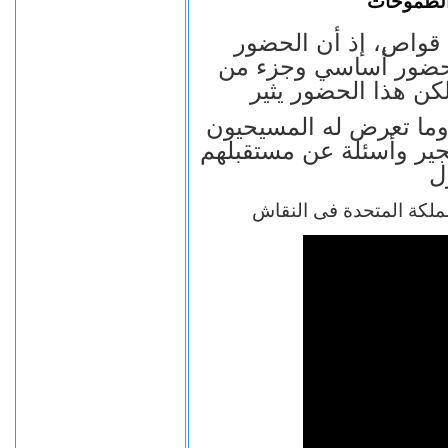
الطموحات
 قواص، إذ أن الحضور
حضور أساسي وجزء من
لكن هذا الحضور يثير
وما تعرض له المسيحيون
جير وأسئلة عن مستقبلهم
ملكة المتحدة فى النقاش