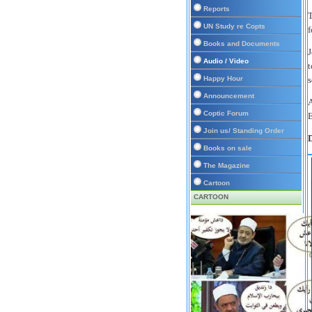
Reports
T
UN Study re Copts
f
Books and Documents
J
Audio / Video
t
s
Happy Hour
Announcement
A
Coptic Forum
E
Join us/ Standing Order
D
Books on sale
The Magazine
Cartoon
CARTOON