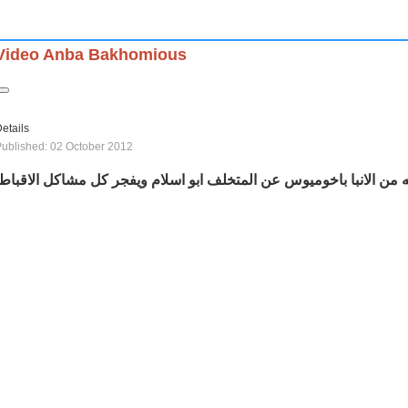
Video Anba Bakhomious
etails
ublished: 02 October 2012