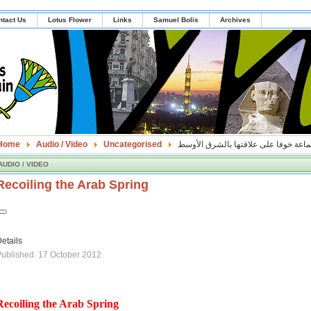
ntact Us
Lotus Flower
Links
Samuel Bolis
Archives
Home
Audio / Video
Uncategorised
ماعة خوفا على علاقتها بالشرق الأوسط
AUDIO / VIDEO
Recoiling the Arab Spring
etails
ublished: 17 October 2012
Recoiling the Arab Spring