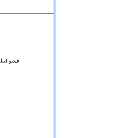
فيديو قنبله من الانبا باخوميوس عن المتخلف ابو اسلام ويفجر كل مشاكل الاقباط