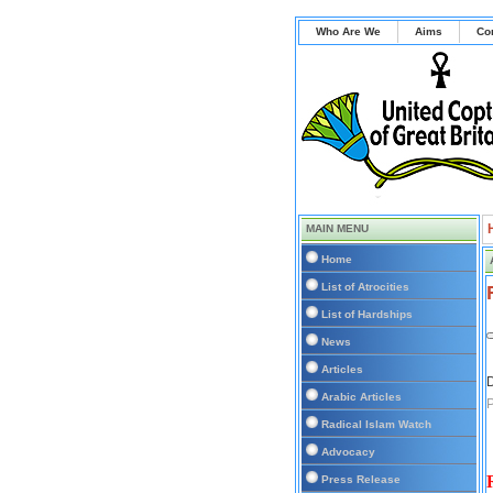
Who Are We
Aims
Co
MAIN MENU
Home
List of Atrocities
List of Hardships
News
Articles
D
Arabic Articles
P
Radical Islam Watch
Advocacy
Press Release