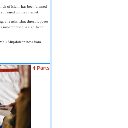
ranch of Islam, has been blamed
 appeared on the internet.
ng. She asks what threat it poses
s now represent a significant
to Mali Mujahdeen now from
4 Parts