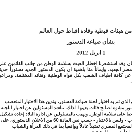
من هيئات قبطية وقادة اقباط حول العالم
بشأن صياغة الدستور
1 ابريل 2012
يان وقد استشعرنا اخطار العبث بسلامة الوطن من جانب القائمين على
ر الجديد. وايماناً منا باهمية ان يكون الدستور الجديد دستوراً حديثاً
ً عن كافة اطياف الشعب بكل قواه الوطنية وفئاته المختلفة، ومراعياً
الذى تم به اختيار لجنة صياغة الدستور، وندين هذا الاختيار المتعصب
ر مشوه لصالح فئات بعينها. لذلك، نناشد المسئولين عن اختيار اللجنة
صا على سلامة الوطن. ونهيب بالمسئولين عن ادارة البلاد إعادة تشكيل
لجنة صياغة الدستور بالانتخاب - وليس بالاختيار - حسب نص المادة 60 من الاعلان الدستوري، على
مجتمع المصري تمثيلاً عادلاً وواقعياً بما في ذلك المرأة والشباب