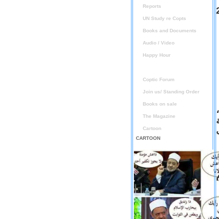
Reports
UN Study re Copts
Books and Documents
Audio / Video
Happy Hour
Announcement
Coptic Forum
Join us/ Standing Order
Books on sale
The Magazine
Cartoon
CARTOON