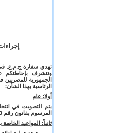
إجراءات
تهدي سفارة ج.م.ع. في،
وتتشرف بإحاطتكم علم
الجمهورية للمصريين في 
الرئاسية بهذا الشأن:
أولا: عام
يتم التصويت في انتخا
المرسوم بقانون رقم 130 لسنة 2012 في هذا الشأن.
ثانياً: المواعيد الخاصة :