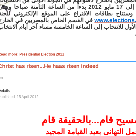
 المصريين بالخارج لأصواتهم في الجولة الأولى من الانتخابات
الرئاسية يوميا من 11 إلى 17 مايو 2012 بدءاً من الساعة الثامنة صباحا وحت
. وستتاح بطاقات الاقتراع على الموقع الإلكتروني للجنة
في القسم الخاص بالمصريين في الخارج
www.elections
أول للانتخاب إلى الساعة الخامسة مساء آخر أيام الانتخاب
ead more: Presidential Election 2012
Christ has risen...He haas risen indeed
etails
ublished: 15 April 2012
سيح قام...بالحقيقة قام
مل التهانى بعيد القيامة المجيد