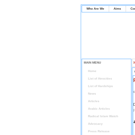
Who Are We
Aims
Co
MAIN MENU
Home
List of Atrocities
List of Hardships
News
Articles
D
Arabic Articles
P
Radical Islam Watch
Advocacy
Press Release