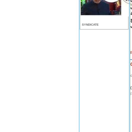
ى
SYNDICATE
R
D
P