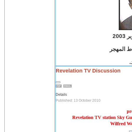
اط المهجر
د
Revelation TV Discussion
Details
Published: 13 October 2010
pr
Revelation TV station Sky Gui
Wilfred W