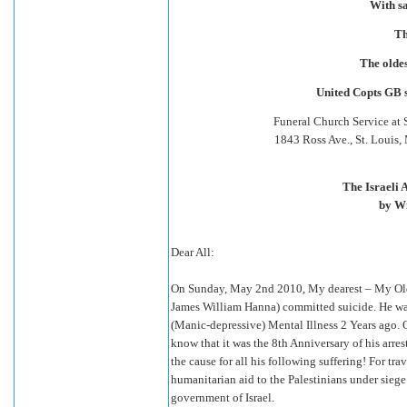
With s
Th
The olde
United Copts GB s
Funeral Church Service at
1843 Ross Ave., St. Louis
The Israeli
by Wi
Dear All:
On Sunday, May 2nd 2010, My dearest – My Old
James William Hanna) committed suicide. He wa
(Manic-depressive) Mental Illness 2 Years ago. 
know that it was the 8th Anniversary of his arres
the cause for all his following suffering! For tra
humanitarian aid to the Palestinians under siege
government of Israel.