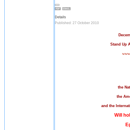
Details
Published: 27 October 2010
Decem
Stand Up A
www.
the Na
the Ame
and the Internat
Will hol
E