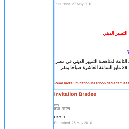
Published: 27 May 2010
لتمييز الديني
؟
الثالث لمناهضة التمييز الديني فى مصر
تحت عنوان " الإعلام والمواطنة " وذلك يوم السبت المقبل 29 مايو الساعة العاشرة صباحا بمقر
Read more: Invitation Masrioon ded eltamiee
Invitation Bradee
Details
Published: 25 May 2010