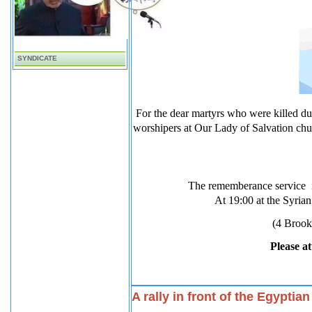
SYNDICATE
For the dear martyrs who were killed du
worshipers at Our Lady of Salvation ch
The rememberance service i
At 19:00 at the Syria
(4 Broo
Please at
A rally in front of the Egypti