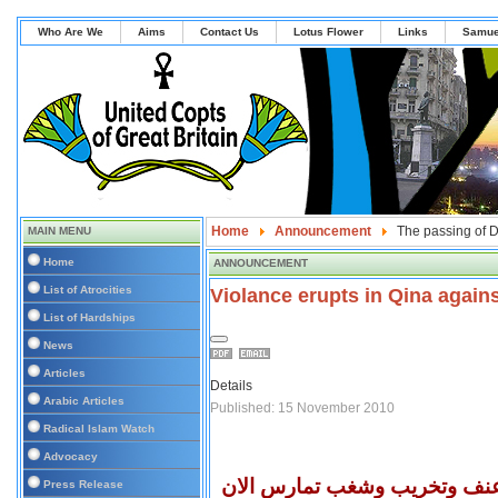
Who Are We
Aims
Contact Us
Lotus Flower
Links
Samue
Home
Announcement
The passing of 
MAIN MENU
Home
ANNOUNCEMENT
List of Atrocities
Violance erupts in Qina agains
List of Hardships
News
Articles
Details
Arabic Articles
Published: 15 November 2010
Radical Islam Watch
Advocacy
ال عنف وتخريب وشغب تمارس الان
Press Release