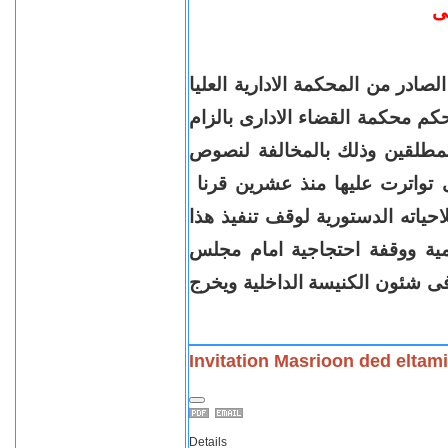
نى
لصادر من المحكمة الادارية العليا
اضى الموافق 29/5/2010 بتأييد حكم محكمة القضاء الادارى بالزام
للمطلقين وذلك بالمخالفة لنصوص
ى تواترت عليها منذ عشرين قرنا
حياته الدستورية لوقف تنفيذ هذا
مية ووقفة احتجاجية امام مجلس
ا فى شئون الكنيسة الداخلية ويخرج
Invitation Masrioon ded eltam
Details