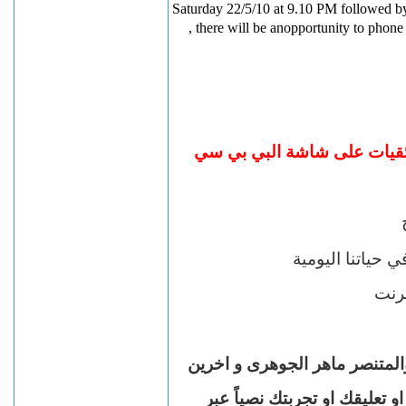
Saturday 22/5/10
at
9.10 PM
followed b
, there will be an
opportunity to phone
"ائقيات على شاشة البي بي سي
حياتنا اليومية
ترنت
لمتنصر ماهر الجوهرى و اخرين
تعليقك او تجربتك نصياً عبر