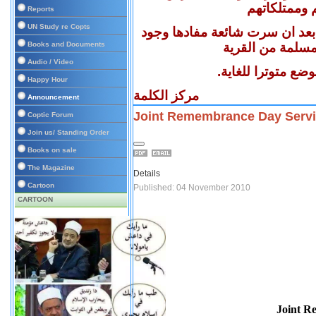
 وممتلكاتهم
Reports
UN Study re Copts
بعد ان سرت شائعة مفادها وجود
سلمة من القرية
Books and Documents
Audio / Video
وضع متوترا للغاية
Happy Hour
مركز الكلمة
Announcement
Joint Remembrance Day Serv
Coptic Forum
Join us/ Standing Order
Books on sale
The Magazine
Details
Cartoon
Published: 04 November 2010
CARTOON
Joint R