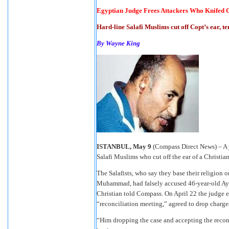
Egyptian
Judge Frees
Attackers
Who Knifed C
Hard-line Salafi Muslims cut off Copt’s ear, te
By Wayne King
ISTANBUL, May 9
(Compass Direct News) – A j
Salafi Muslims who cut off the ear of a Christian
The Salafists, who say they base their religion on
Muhammad, had falsely accused 46-year-old Ay
Christian told Compass. On April 22 the judge ex
“reconciliation meeting,” agreed to drop charg
“Him dropping the case and accepting the recon