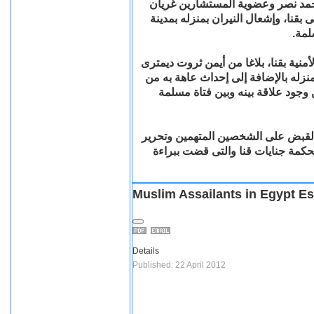
حمد نصر وعضوية المستشارين غريان
بقنا، وإشعال النيران بمنزله بمدينة
سلمة
ندما تلقت الأجهزة الأمنية بقنا، بلاغا من أيمن ثروت ديمترى
(زله بالإضافة إلى إحداث عاهة به من
وجود علاقة بينه وبين فتاة مسلمة
 القبض على الشخصين المتهمين وتحرير
 محكمة جنايات قنا والتى قضت ببراءة
Muslim Assailants in Egypt E
Details
Published: 22 April 2012