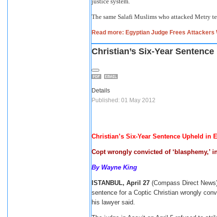
justice system.
The same Salafi Muslims who attacked Metry ter
Read more: Egyptian Judge Frees Attackers 
Christian’s Six-Year Sentence
Details
Published: 01 May 2012
Christian’s
Six-Year Sentence
Upheld
in 
Copt wrongly convicted of ‘blasphemy,’ inc
By Wayne King
ISTANBUL, April 27
(Compass Direct News) 
sentence for a Coptic Christian wrongly convi
his lawyer said.