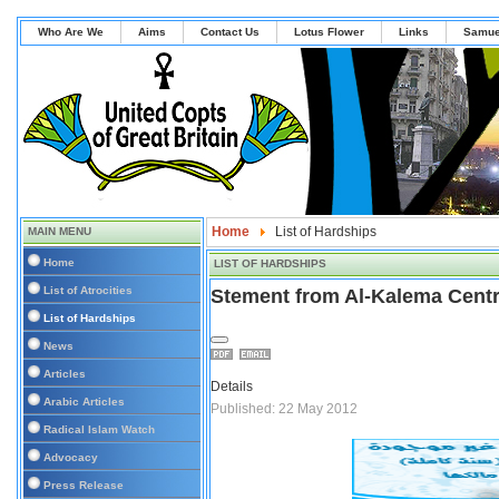
Who Are We
Aims
Contact Us
Lotus Flower
Links
Samue
Home
List of Hardships
MAIN MENU
Home
LIST OF HARDSHIPS
List of Atrocities
Stement from Al-Kalema Centr
List of Hardships
News
Articles
Details
Arabic Articles
Published: 22 May 2012
Radical Islam Watch
Advocacy
Press Release