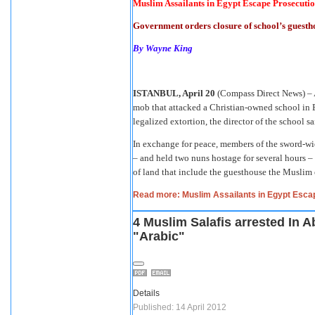
Muslim Assailants in Egypt Escape Prosecuti
Government orders closure of school’s guestho
By Wayne King
ISTANBUL, April 20
(Compass Direct News) – 
mob that attacked a Christian-owned school in E
legalized extortion, the director of the school sa
In exchange for peace, members of the sword-wi
– and held two nuns hostage for several hours – 
of land that include the guesthouse the Muslim 
Read more: Muslim Assailants in Egypt Esca
4 Muslim Salafis arrested In A
"Arabic"
Details
Published: 14 April 2012