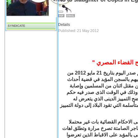
Details
SYNDICATE
Published: 21 May 2012
ذبح القضاء المصري
يدين اتحاد شباب ماسبيرو "ذبح أقباط أبوقرقاص" في حكم صدر اليوم بتاريخ 21 مايو 2012 من
نيا ضد 12 قبطي ،وقضى عليهم بالسجن المؤبد في قضية أحداث
 مقتل اثنان من المسلمين وإصابة
 ،وذلك في الوقت الذى صدر فيه حكم
ح التمييز الدينى الذي يتعرض له
سلمة التي تقود البلاد إلى دولة التمييز
 الاحكام القضائية بات غير محتملا
،اجر الصامتة تصرخ مرارة وتطلق اهات
ى بالمؤبد على الاقباط الذين تعرضوا