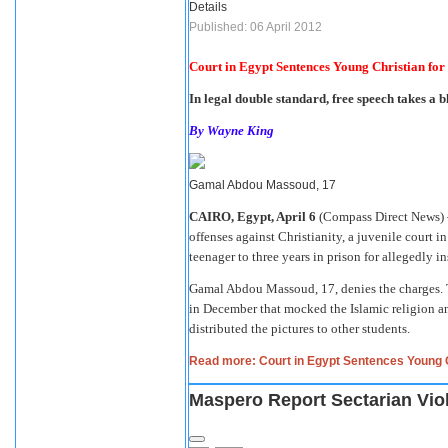
Details
Published: 06 April 2012
Court in Egypt Sentences
Young
Christian
for
In legal double standard, free speech takes a 
By Wayne King
Gamal Abdou Massoud, 17
CAIRO, Egypt, April 6
(Compass Direct News) –
offenses against Christianity, a juvenile court
teenager to three years in prison for allegedly in
Gamal Abdou Massoud, 17, denies the charges. 
in December that mocked the Islamic religion a
distributed the pictures to other students.
Read more: Court in Egypt Sentences Young Chr
Maspero Report Sectarian Vio