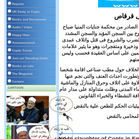
Reports
UN Study re Copts
بى قرقاص
Books and Documents
لصادر من محكمة جنايات المنيا صباح
Audio / Video
ة 12 مسيحيا بأحكام تتراوح بين السجن المؤبد والسجن المشدد
Happy Hour
ئم الضرب والشروع فى قتل واتلاف عمدى
Announcement
وذخيرة ومتفجرات وهو ما يثير علامات
Coptic Forum
متهمين على اساس العقيدة فحسب وليس
Join us/ Standing Order
متهم
Books on sale
ام الماضى بسبب الخلاف حول مطب صناعى اقامة شخصا
The Magazine
وتطورت احداث العنف والتى نجم عنها
Cartoon
وة على اتلاف وحرق المنازل والماشية
CARTOON
ضاء المدنى وظلت متداولة على مدار عام
ة النشطاء والخبراء القانونين
ثيات الحكم للطعن علية بالنقض
المحامى بالنقض
No to slaughter of Copts in Eg